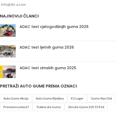
info@dis-a.com
NAJNOVIJI ČLANCI
ADAC test cjelogodišnjih guma 2026
ADAC test ljetnih guma 2026
ADAC test zimskih guma 2025
PRETRAŽI AUTO GUME PREMA OZNACI
Auto Gume Akcija
Auto Gume Bijeljina
EU Lager
Gume Stari Dot
Premiumcontact7
Traktorske Gume
Zimske Gume 205 55 R16