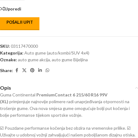
Uporedi
POŠALJI UPIT
SKU:
03117470000
Kategorija:
Auto gume (auto/kombi/SUV 4x4)
Oznake:
auto gume akcija
,
auto gume Bijeljina
Share:
Opis
Guma Continental
PremiumContact 6 215/60 R16 99V
(
XL
)
primjenjuje najnovije polimere radi unaprjeđivanja otpornosti na
trošenje gume. Ova nova smjesa gume omogućuje bolji put kočenja i
bolje performanse tijekom sportske vožnje.
☑️ Pouzdane performanse kočenja bez obzira na vremenske prilike. ☑️
Uživajte u udobnoj vožnji zahvaljujući našem poboljšanom dizajnu otiska.