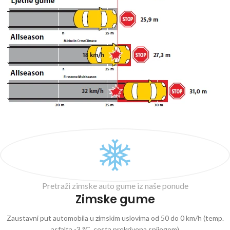
Pretraži zimske auto gume iz naše ponude
Zimske gume
Zaustavni put automobila u zimskim uslovima od 50 do 0 km/h (temp.
asfalta -3 °C, cesta prekrivena snijegom)