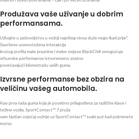
Produžava vaše uživanje u dobrim
performansama.
Uživajte u zadovoljstvu u vožnji najvišeg nivoa duže nego ikad prije*.
Savršeno uravnotežena interakcija
krutog profila male praznine i meke smjese BlackChili omogućuje
vrhunske performanse istovremeno znatno
povećavajući kilometražu vaših guma.
Izvrsne performanse bez obzira na
veličinu vašeg automobila.
Kao prva naša guma koja je posebno prilagođena za različite klase i
težine vozila, SportContact™ 7 pruža
vam tipičan osjećaj vožnje uz SportContact™ svaki put kad pokrenete
motor.