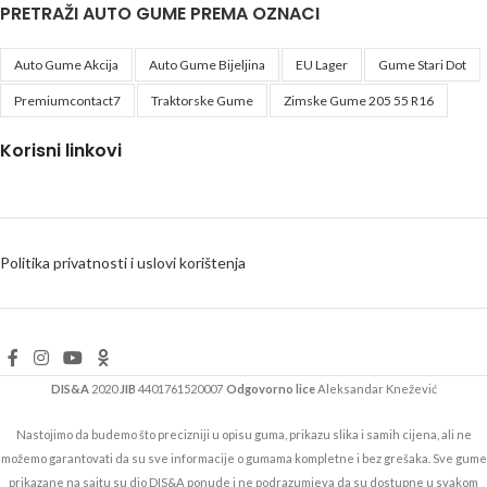
PRETRAŽI AUTO GUME PREMA OZNACI
Auto Gume Akcija
Auto Gume Bijeljina
EU Lager
Gume Stari Dot
Premiumcontact7
Traktorske Gume
Zimske Gume 205 55 R16
Korisni linkovi
Politika privatnosti i uslovi korištenja
DIS&A
2020
JIB
4401761520007
Odgovorno lice
Aleksandar Knežević
Nastojimo da budemo što precizniji u opisu guma, prikazu slika i samih cijena, ali ne
možemo garantovati da su sve informacije o gumama kompletne i bez grešaka. Sve gume
prikazane na sajtu su dio DIS&A ponude i ne podrazumjeva da su dostupne u svakom