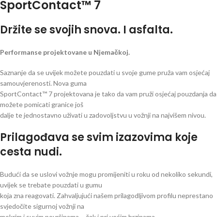
SportContact™ 7
Držite se svojih snova. I asfalta.
Performanse projektovane u Njemačkoj.
Saznanje da se uvijek možete pouzdati u svoje gume pruža vam osjećaj
samouvjerenosti. Nova guma
SportContact™ 7 projektovana je tako da vam pruži osjećaj pouzdanja da
možete pomicati granice još
dalje te jednostavno uživati u zadovoljstvu u vožnji na najvišem nivou.
Prilagođava se svim izazovima koje
cesta nudi.
Budući da se uslovi vožnje mogu promijeniti u roku od nekoliko sekundi,
uvijek se trebate pouzdati u gumu
koja zna reagovati. Zahvaljujući našem prilagodljivom profilu neprestano
svjedočite sigurnoj vožnji na
mokrim i suvim površinama – čak i pri većim brzinama.