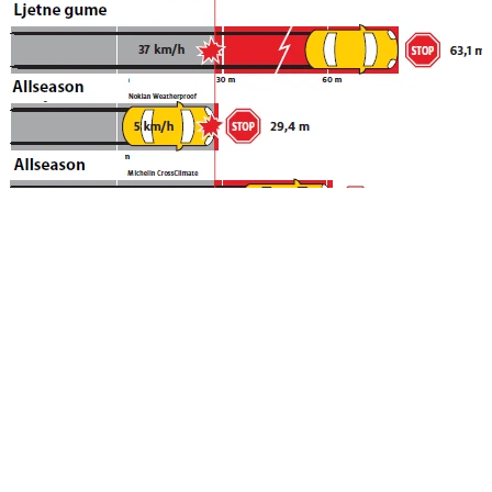
DIS & A kompanija je pred sebe postavila zadatak koji izvršava
profesionalno i temeljno - kvalitetna guma po najboljoj cijeni! Prodaja
guma Banja Luka, Bijeljina, Laktaši. Brendovi Continental, Sportiva,
Tracmax, General Tire, Annaite, Barum, Doublestar, Gislaved, Kabat,
Kama, Matador, Mitas, Seha, Semperit
Boškovići bb, Laktaši