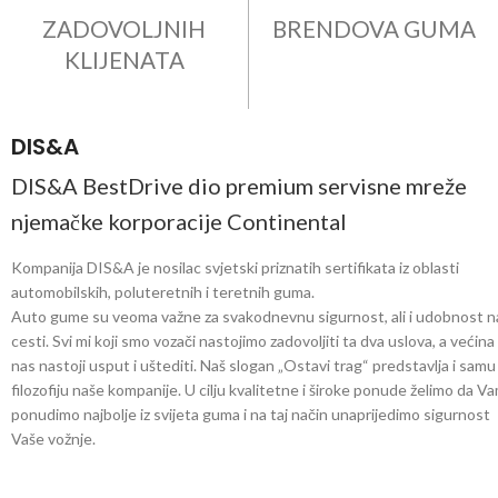
ZADOVOLJNIH
BRENDOVA GUMA
KLIJENATA
DIS&A
DIS&A BestDrive dio premium servisne mreže
njemačke korporacije Continental
Kompanija DIS&A je nosilac svjetski priznatih sertifikata iz oblasti
automobilskih, poluteretnih i teretnih guma.
Auto gume su veoma važne za svakodnevnu sigurnost, ali i udobnost n
cesti. Svi mi koji smo vozači nastojimo zadovoljiti ta dva uslova, a većina
nas nastoji usput i uštediti. Naš slogan „Ostavi trag“ predstavlja i samu
filozofiju naše kompanije. U cilju kvalitetne i široke ponude želimo da V
ponudimo najbolje iz svijeta guma i na taj način unaprijedimo sigurnost
Vaše vožnje.