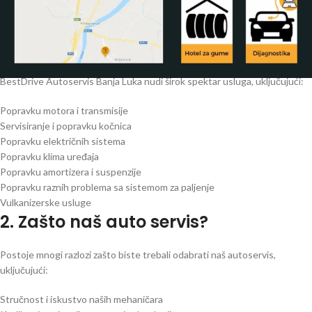
1. Šta sve nudimo u našem
autoservisu?
BestDrive Autoservis Banja Luka nudi širok spektar usluga, uključujući:
Popravku motora i transmisije
Servisiranje i popravku kočnica
Popravku električnih sistema
Popravku klima uređaja
Popravku amortizera i suspenzije
Popravku raznih problema sa sistemom za paljenje
Vulkanizerske usluge
2. Zašto naš auto servis?
Postoje mnogi razlozi zašto biste trebali odabrati naš autoservis,
uključujući:
Stručnost i iskustvo naših mehaničara