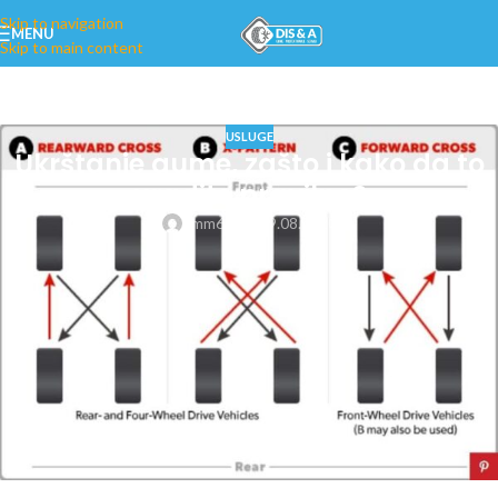
Skip to navigation
MENU
Skip to main content
USLUGE
Ukrštanje gume, zašto i kako da to
uradite pravilno?
nmm6g
On 09.08.2020
Normalno je da se gume vremenom
habaju. Ukoliko jedna guma izgleda
istrošenije od druge, potrebno im je
periodično mijenjati mjesta…
Ukrštanje gume –
Ako redovno vozite automobil onda već imate dva
kompleta guma. A kako gume baš i nisu tako jeftine, vjerovatno
želite da vam potraju što je to duže moguće.