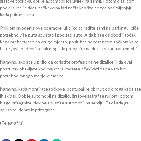
šrafove točkova, dok je automobil još uvijek na zemlji. Potom dizalicom
podići auto i skidati točkove na isti način kao što se točkovi mijenjaju
kada pukne guma.
Prilikom izvođenja ove operacije, ukoliko to radite sami na parkingu, biće
potrebno više puta spuštati i podizati auto. A da biste oslobodili točak
koga prebacujete na drugo mjesto, poslužite se rezervnim točkom kako
biste „oslobođeni“ točak mogli da prebacite na drugu stranu automobila.
Naravno, ako ste u prilici da koristite profesionalne dizalice ili da ovaj
postupak obavljate kod majstora, možete očekivati da će vam biti
potrebno mnogo manje vremena.
Naravno, kada montirate točkove, postupak je obrnut od onoga kada ste
ih skidali. Dok je automobil na dizalici, šrafove zašrafite rukom i potom
blago pritegnite, dok ne spustite automobil na zemlju. Tek kada ga
spustite, dobro iz pritegnite.
(Telegraf.rs)