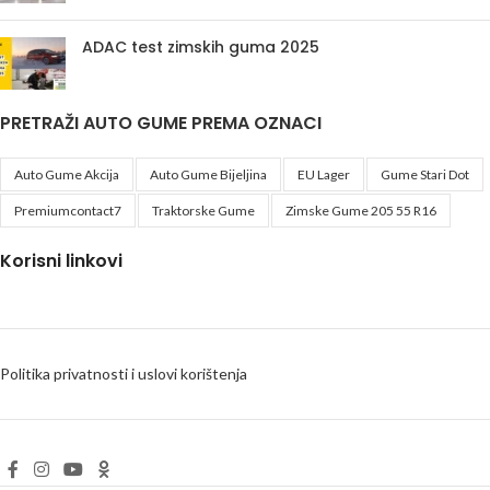
ADAC test zimskih guma 2025
PRETRAŽI AUTO GUME PREMA OZNACI
Auto Gume Akcija
Auto Gume Bijeljina
EU Lager
Gume Stari Dot
Premiumcontact7
Traktorske Gume
Zimske Gume 205 55 R16
Korisni linkovi
Politika privatnosti i uslovi korištenja