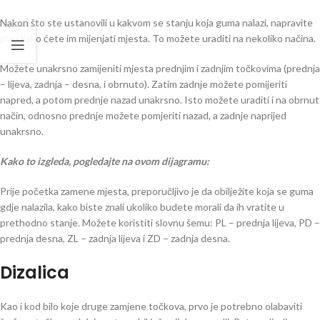
Nakon što ste ustanovili u kakvom se stanju koja guma nalazi, napravite
plan kako ćete im mijenjati mjesta. To možete uraditi na nekoliko načina.
Možete unakrsno zamijeniti mjesta prednjim i zadnjim točkovima (prednja
– lijeva, zadnja – desna, i obrnuto). Zatim zadnje možete pomijeriti
napred, a potom prednje nazad unakrsno. Isto možete uraditi i na obrnut
način, odnosno prednje možete pomjeriti nazad, a zadnje naprijed
unakrsno.
Kako to izgleda, pogledajte na ovom dijagramu:
Prije početka zamene mjesta, preporučljivo je da obilježite koja se guma
gdje nalazila, kako biste znali ukoliko budete morali da ih vratite u
prethodno stanje. Možete koristiti slovnu šemu: PL – prednja lijeva, PD –
prednja desna, ZL – zadnja lijeva i ZD – zadnja desna.
Dizalica
Kao i kod bilo koje druge zamjene točkova, prvo je potrebno olabaviti