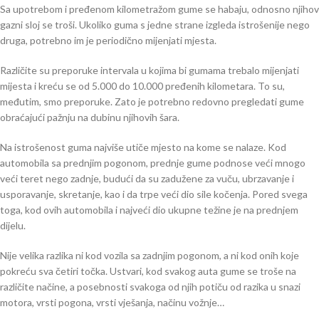
Sa upotrebom i pređenom kilometražom gume se habaju, odnosno njihov
gazni sloj se troši. Ukoliko guma s jedne strane izgleda istrošenije nego
druga, potrebno im je periodično mijenjati mjesta.
Različite su preporuke intervala u kojima bi gumama trebalo mijenjati
mijesta i kreću se od 5.000 do 10.000 pređenih kilometara. To su,
međutim, smo preporuke. Zato je potrebno redovno pregledati gume
obraćajući pažnju na dubinu njihovih šara.
Na istrošenost guma najviše utiče mjesto na kome se nalaze. Kod
automobila sa prednjim pogonom, prednje gume podnose veći mnogo
veći teret nego zadnje, budući da su zadužene za vuču, ubrzavanje i
usporavanje, skretanje, kao i da trpe veći dio sile kočenja. Pored svega
toga, kod ovih automobila i najveći dio ukupne težine je na prednjem
dijelu.
Nije velika razlika ni kod vozila sa zadnjim pogonom, a ni kod onih koje
pokreću sva četiri točka. Ustvari, kod svakog auta gume se troše na
različite načine, a posebnosti svakoga od njih potiču od razika u snazi
motora, vrsti pogona, vrsti vješanja, načinu vožnje…