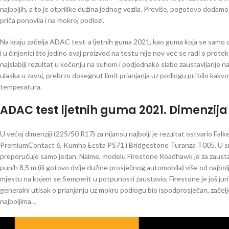
najboljih, a to je otprilike dužina jednog vozila. Previše, pogotovo dodamo 
priča ponovila i na mokroj podlozi.
Na kraju začelja ADAC test-a ljetnih guma 2021, kao guma koja se samo dj
i u činjenici što jedino ovaj proizvod na testu nije nov već se radi o prote
najslabiji rezultat u kočenju na suhom i podjednako slabo zaustavljanje n
ulaska u zavoj, prebrzo dosegnut limit prianjanja uz podlogu pri bilo kak
temperatura.
ADAC test ljetnih guma 2021. Dimenzija
U većoj dimenziji (225/50 R17) za nijansu najbolji je rezultat ostvario Fa
PremiumContact 6, Kumho Ecsta PS71 i Bridgestone Turanza T005. U sred
preporučuje samo jedan. Naime, modelu Firestone Roadhawk je za zaustavl
punih 8,5 m (ili gotovo dvije dužine prosječnog automobila) više od najbol
mjestu na kojem se Semperit u potpunosti zaustavio, Firestone je još ju
generalni utisak o prianjanju uz mokru podlogu bio ispodprosječan, začelje
najboljima…