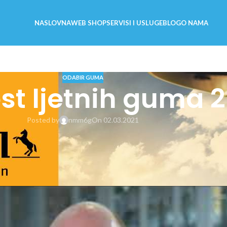
NASLOVNA
WEB SHOP
SERVISI I USLUGE
BLOG
O NAMA
ODABIR GUMA
st ljetnih guma 2
Posted by
nmm6g
On 02.03.2021
partneri na najnovijem su testu
ama 205/55 R16 i njih 17 u