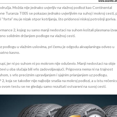
ručja. Možda nije jednako uvjerljiv na vlažnoj podlozi kao Continental
ne Turanza T005 se pokazao jednako uvjerljivim na suhoj i mokroj cesti, p
te” mu je nizak otpor kotrljanja, što pridonosi niskoj potrošnji goriva.
ormance 2, kojeg su samo manji nedostaci na suhom koštali plasmana izva
eno solidnim držanjem podloge na vlažnoj cesti.
z podlogu u vlažnim uslovima, pri čemu je odgodu akvaplaninga odveo u
ovatno kasno.
rupi, jer ni po suhom ni po mokrom nije oduševio. Manji nedostaci na obje
vi u oba slučaja bili vrlo zadovoljavajući. Prigovora nema ni na trajnost
m, s vrlo preciznim upravljanjem i sjajnim prianjanjem uz podlogu.
 2, koja se također nije najbolje snašla na mokroj podlozi, a u istu rečenic
 ovom testu se ne gledaju samo rezultati ostvareni na suvoj cesti.