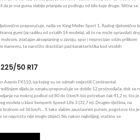
li da je ova guma slabije prianjala uz podlogu od bilo koje druge. Slična se
elomično preporučuje, našla se King Meiler Sport 1. Razlog djelomično le
ktiranoj gumi (za razliku od ostalih 14 modela), ali to ne može opravdati dru
a mokrom, značajan akvaplaning u zavoju, spor i neprecizan odziv prilikom
vom manevru, te naročito drastičan pad karakteristika kod visokih
 225/50 R17
lken Azenis FK510, iza kojeg su se odmah smjestili Continental
išnjem dijelu je oznaku preporučuje se dobilo 12 proizvođača, dok se 
janje na mokroj podlozi od 80 do 0 km/h bio potreban čak 41,2 m, što je
jeg modela u klasi Semperit Speed-Life 3 (32,7 m). Drugim riječima, na
rio brzinom od 36 km/h… S tako slabim zaustavnim putem, pogotovo što je 
 se naprosto nije moglo izbjeći. No nakon najlošijeg, vratimo se