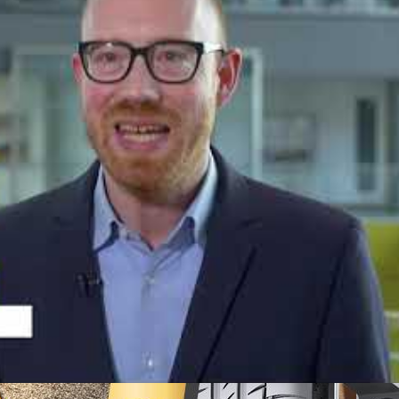
imenzije na tržištu, jer ih u manjoj veličini koriste brojna vozila