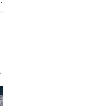
ri
n
u