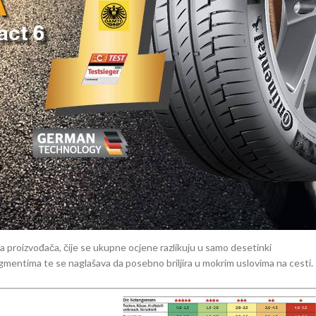
a 3, Honda Civic, Toyota Corolla, Renault Megane, Peugeot 308, Citroen
lase, Fiat 500L i Tipo, Mini…), dok ih u većoj veličini pronalazimo
 Accord, Lexus GS, Mercedes B i C klase, Peugeot 508, Škoda Octavia Sco
sve bolje iz godine u godinu.
–
Continental
i
Bridgestone
. Većina modela se preporučuje (njih čak 23),
ji 205/55 R16) i ne preporučuje (Firestone Roadhawk u dimenziji 225/50
 205/55 R16
iva proizvođača, čije se ukupne ocjene razlikuju u samo desetinki
mentima te se naglašava da posebno briljira u mokrim uslovima na cesti.