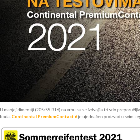
u kompaktnoj klasi (Ford Focus i EcoSport, Hyundai i30, KIA Ceed, Mazd
C3 i C4, Opel Astra, VW Golf, Audi A3, BMW serije 1-2-3, Mercedes A-B-C k
uglavnom na luksuznijim vozilima (Audi A4 i A5, BMW serije 3 i 4, Honda
i Yeti, Volvo V60 i S80, VW Passat Alltrack…).
link
ADAC test ljetnih guma 2022
Generalni utisak ADAC test ljetnih guma 2021 je vrlo pozitivan, gume su 
Oba predstavnika na vrhu imaju samo dva velikana gumarske industrije 
dok se samo po 1 djelomično preporučuje (King Meiler Sport 1 u dimenzi
R17).
ADAC test ljetnih guma 2021. Dimenzija
U manjoj dimenziji (205/55 R16) na vrhu su se izdvojila tri vrlo preporučlj
boda.
Continental PremiumContact 6
je ujednačen proizvod u svim seg