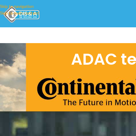
Skip to navigation
Skip to main content
ADAC te
ADAC test ljetnih guma 2021. ADAC i 
analizirali 15 ljetnih guma u dimenzij
dimenzijama 225/50 R17.