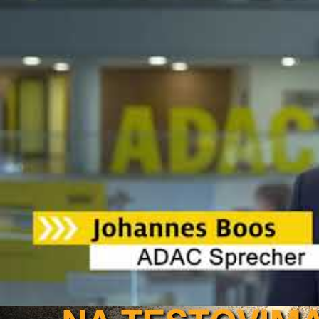
ADAC test ljetnih guma 2021 na trenutno dvije vjerovatno najzastupljenije d