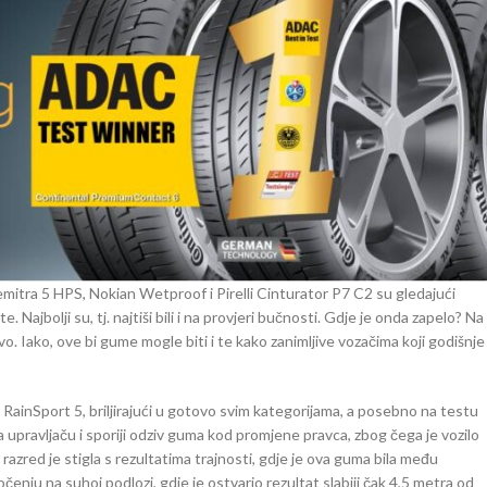
Premitra 5 HPS, Nokian Wetproof i Pirelli Cinturator P7 C2 su gledajući
 Najbolji su, tj. najtiši bili i na provjeri bučnosti. Gdje je onda zapelo? Na
o. Iako, ove bi gume mogle biti i te kako zanimljive vozačima koji godišnje
RainSport 5, briljirajući u gotovo svim kategorijama, a posebno na testu
pravljaču i sporiji odziv guma kod promjene pravca, zbog čega je vozilo
 razred je stigla s rezultatima trajnosti, gdje je ova guma bila među
enju na suhoj podlozi, gdje je ostvario rezultat slabiji čak 4,5 metra od