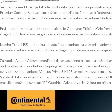
Semperit Speed-Life 3 je takođe vrlo kvalitetno pokrio sva promatrana pod
PremiumContact 6, ali zato ima niži otpor kotrljanja. Pneumatik Bridgesto
čemu se posebno istaknuo kratkim zaustavnim putem na suhom. Dodatni “for
Prvi među 11 modela koji se preporučuju je Goodyear EfficientGrip Perf
kruga Top 3. Inače, ova se guma ističe kratkim zaustavnim putem i uopšt
Kumho Ecsta HS51 je testnu posadu impresionirao čvrstim prianjanjem u
izuzetno visoke sfere. Kumho bi počeo lagano proklizavati zaista nevjer
Za Apollo Alnac 4G bismo mogli reći da se zasluženo našao u središnjoj g
podloge koštali su ga boljeg ukupnog rezultata, pri čemu su zaustavni pute
ovog proizvoda. Hankook Ventus Prime 3 K125 se pokazao izvrsnim na suho
Nažalost, takav nije bio i na mokrom. Slično je prošla i Fulda EcoControl HP
praktično možemo svrstati i BF Goodrich Advantage. Na žalost po njih, na