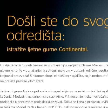
Uz sljedeća tri modela vezani su vrlo zanimljivi zaključci. Naime, Maxxis 
glavne kriterije – ponašanje na suhom i mokrom – ostvarili odlične rezultate.
trajnosti proizvoda! S ekonomskog i ekološkog stajališta, to je nedopustiv
ne prelaze previše kilometara.
Jedna od guma koja se pokazala vrlo upečatljivom na mokrom je i Uniroyal 
kočenja. Međutim, na suhom sve suprotno. Primjećen je mekan osjećaj na u
podbacilo u preciznom prolasku kroz zavoj. Tačka na i sna o prelasku u viši
najlošijima. Model Petlas Imperium PT515, pak, posebno je razočarao u koč