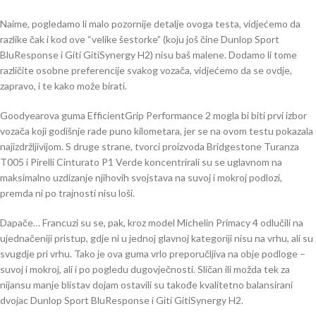
Naime, pogledamo li malo pozornije detalje ovoga testa, vidjećemo da
razlike čak i kod ove “velike šestorke” (koju još čine Dunlop Sport
BluResponse i Giti GitiSynergy H2) nisu baš malene. Dodamo li tome
različite osobne preferencije svakog vozača, vidjećemo da se ovdje,
zapravo, i te kako može birati.
Goodyearova guma EfficientGrip Performance 2 mogla bi biti prvi izbor
vozača koji godišnje rade puno kilometara, jer se na ovom testu pokazala
najizdržljivijom. S druge strane, tvorci proizvoda Bridgestone Turanza
T005 i Pirelli Cinturato P1 Verde koncentrirali su se uglavnom na
maksimalno uzdizanje njihovih svojstava na suvoj i mokroj podlozi,
premda ni po trajnosti nisu loši.
Dapače… Francuzi su se, pak, kroz model Michelin Primacy 4 odlučili na
ujednačeniji pristup, gdje ni u jednoj glavnoj kategoriji nisu na vrhu, ali su
svugdje pri vrhu. Tako je ova guma vrlo preporučljiva na obje podloge –
suvoj i mokroj, ali i po pogledu dugovječnosti. Sličan ili možda tek za
nijansu manje blistav dojam ostavili su takođe kvalitetno balansirani
dvojac Dunlop Sport BluResponse i Giti GitiSynergy H2.