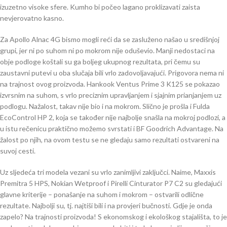
izuzetno visoke sfere. Kumho bi počeo lagano proklizavati zaista
nevjerovatno kasno.
Za Apollo Alnac 4G bismo mogli reći da se zasluženo našao u središnjoj
grupi, jer ni po suhom ni po mokrom nije oduševio. Manji nedostaci na
obje podloge koštali su ga boljeg ukupnog rezultata, pri čemu su
zaustavni putevi u oba slučaja bili vrlo zadovoljavajući. Prigovora nema ni
na trajnost ovog proizvoda. Hankook Ventus Prime 3 K125 se pokazao
izvrsnim na suhom, s vrlo preciznim upravljanjem i sjajnim prianjanjem uz
podlogu. Nažalost, takav nije bio i na mokrom. Slično je prošla i Fulda
EcoControl HP 2, koja se također nije najbolje snašla na mokroj podlozi, a
u istu rečenicu praktično možemo svrstati i BF Goodrich Advantage. Na
žalost po njih, na ovom testu se ne gledaju samo rezultati ostvareni na
suvoj cesti.
Uz sljedeća tri modela vezani su vrlo zanimljivi zaključci. Naime, Maxxis
Premitra 5 HPS, Nokian Wetproof i Pirelli Cinturator P7 C2 su gledajući
glavne kriterije – ponašanje na suhom i mokrom – ostvarili odlične
rezultate. Najbolji su, tj. najtiši bili i na provjeri bučnosti. Gdje je onda
zapelo? Na trajnosti proizvoda! S ekonomskog i ekološkog stajališta, to je