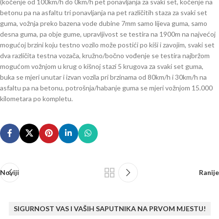
(kočenje od 100km/h do 0km/h pet ponavljanja za svaki set, kočenje na
betonu pa na asfaltu tri ponavljanja na pet različitih staza za svaki set
guma, vožnja preko bazena vode dubine 7mm samo lijeva guma, samo
desna guma, pa obje gume, upravljivost se testira na 1900m na najvećoj
mogućoj brzini koju testno vozilo može postići po kiši i zavojim, svaki set
dva različita testna vozača, kružno/bočno vođenje se testira najbržom
mogućom vožnjom u krug o kišnoj stazi 5 krugova za svaki set guma,
buka se mjeri unutar i izvan vozila pri brzinama od 80km/h i 30km/h na
asfaltu pa na betonu, potrošnja/habanje guma se mjeri vožnjom 15.000
kilometara po kompletu.
Noviji
Ranije
SIGURNOST VAS I VAŠIH SAPUTNIKA NA PRVOM MJESTU!