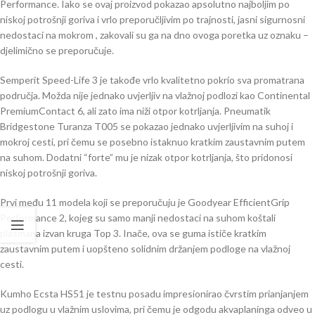
Performance. Iako se ovaj proizvod pokazao apsolutno najboljim po
niskoj potrošnji goriva i vrlo preporučljivim po trajnosti, jasni sigurnosni
nedostaci na mokrom , zakovali su ga na dno ovoga poretka uz oznaku –
djelimično se preporučuje.
Semperit Speed-Life 3 je takođe vrlo kvalitetno pokrio sva promatrana
područja. Možda nije jednako uvjerljiv na vlažnoj podlozi kao Continental
PremiumContact 6, ali zato ima niži otpor kotrljanja. Pneumatik
Bridgestone Turanza T005 se pokazao jednako uvjerljivim na suhoj i
mokroj cesti, pri čemu se posebno istaknuo kratkim zaustavnim putem
na suhom. Dodatni “forte” mu je nizak otpor kotrljanja, što pridonosi
niskoj potrošnji goriva.
Prvi među 11 modela koji se preporučuju je Goodyear EfficientGrip
Performance 2, kojeg su samo manji nedostaci na suhom koštali
plasmana izvan kruga Top 3. Inače, ova se guma ističe kratkim
zaustavnim putem i uopšteno solidnim držanjem podloge na vlažnoj
cesti.
Kumho Ecsta HS51 je testnu posadu impresionirao čvrstim prianjanjem
uz podlogu u vlažnim uslovima, pri čemu je odgodu akvaplaninga odveo u