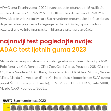
ADAC test ljetnih guma [2022] ovoga puta je obuhvatio 16 različitih
modela dimenzija 185/65 R15 88H i 18 modela dimenzija 215/60 R16
99V. Izbor je vrlo zanimljiv zato što navedene pneumatike koriste danas
dvije izuzetno popularne kategorije vozila na tržištu, čiji su prodajni
rezultati vrlo važni u financijskom bilansu svakog proizvođača.
najnoviji test pogledajte ovdje:
ADAC test ljetnih guma 2023
Manje dimenzije pronalazimo na malim gradskim automobilima tipa VW
Polo (test-vozilo), Renault Clio i Zoe, Opel Corsa, Peugeot 208, Citroen
C3, Dacia Sandero, SEAT Ibiza, Hyundai i20 i i30, KIA Rio i Stonic, Nissan
Micra, Mazda 2… Veće se dimenzije isporučuju s kompaktnim SUV-ovima
poput Škode Karoq (test-vozilo), SEAT Atece, Honde HR-V, Fiata 500X,
Mazde CX-3, Peugeota 3008…