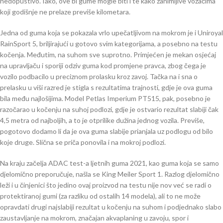
nedopustivo. Iako, ove bi gume mogle biti i te kako zanimljive vozačima
koji godišnje ne prelaze previše kilometara.
Jedna od guma koja se pokazala vrlo upečatljivom na mokrom je i Uniroyal
RainSport 5, briljirajući u gotovo svim kategorijama, a posebno na testu
kočenja. Međutim, na suhom sve suprotno. Primjećen je mekan osjećaj
na upravljaču i sporiji odziv guma kod promjene pravca, zbog čega je
vozilo podbacilo u preciznom prolasku kroz zavoj. Tačka na i sna o
prelasku u viši razred je stigla s rezultatima trajnosti, gdje je ova guma
bila među najlošijima. Model Petlas Imperium PT515, pak, posebno je
razočarao u kočenju na suhoj podlozi, gdje je ostvario rezultat slabiji čak
4,5 metra od najboljih, a to je otprilike dužina jednog vozila. Previše,
pogotovo dodamo li da je ova guma slabije prianjala uz podlogu od bilo
koje druge. Slična se priča ponovila i na mokroj podlozi.
Na kraju začelja ADAC test-a ljetnih guma 2021, kao guma koja se samo
djelomično preporučuje, našla se King Meiler Sport 1. Razlog djelomično
leži i u činjenici što jedino ovaj proizvod na testu nije nov već se radi o
protektiranoj gumi (za razliku od ostalih 14 modela), ali to ne može
opravdati drugi najslabiji rezultat u kočenju na suhom i podjednako slabo
zaustavljanje na mokrom, značajan akvaplaning u zavoju, spor i