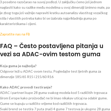
3 posebno razočarao na suvoj podlozi. U zaključku ćemo još jednom
naglasiti kako su razlike među modelima u ovoj dimenziji iznimno male, pa
je zbog toga još važnije napraviti kratku autoanalizu vlastitog vozačkog
stila i vlastitih potreba kako bi se izabrala najprikladnija guma po
karakteristikama i cijeni.
Zapratite nas na FB
FAQ – Često postavljena pitanja u
vezi sa ADAC-ovim testom guma
Koja guma je najbolja?
Odgovor leži u ADAC-ovom testu. Pogledajte test ljetnih guma za
dimenzije 185/65 R15 i 215/60 R16
Kako ADAC provodi testiranje?
ADAC i partneri kupe 28 guma svakog modela kod 5 različitih trgovaca
širom Evrope kako proizvođač ne bi imao nikakav uticaj na odabir gume.
Gume se kupuju u različito vrijeme kod različitih trgovaca.
Svaki brend se testira 7 puta znači 4 gume 7 testova je ukupno 28 guma