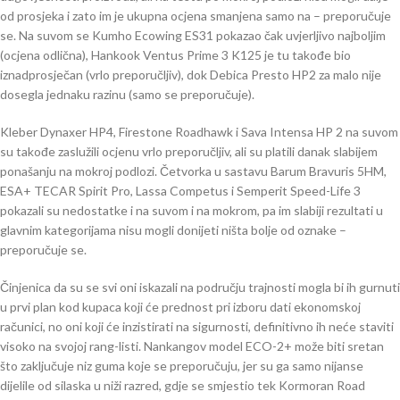
od prosjeka i zato im je ukupna ocjena smanjena samo na – preporučuje
se. Na suvom se Kumho Ecowing ES31 pokazao čak uvjerljivo najboljim
(ocjena odlična), Hankook Ventus Prime 3 K125 je tu takođe bio
iznadprosječan (vrlo preporučljiv), dok Debica Presto HP2 za malo nije
dosegla jednaku razinu (samo se preporučuje).
Kleber Dynaxer HP4, Firestone Roadhawk i Sava Intensa HP 2 na suvom
su takođe zaslužili ocjenu vrlo preporučljiv, ali su platili danak slabijem
ponašanju na mokroj podlozi. Četvorka u sastavu Barum Bravuris 5HM,
ESA+ TECAR Spirit Pro, Lassa Competus i Semperit Speed-Life 3
pokazali su nedostatke i na suvom i na mokrom, pa im slabiji rezultati u
glavnim kategorijama nisu mogli donijeti ništa bolje od oznake –
preporučuje se.
Činjenica da su se svi oni iskazali na području trajnosti mogla bi ih gurnuti
u prvi plan kod kupaca koji će prednost pri izboru dati ekonomskoj
računici, no oni koji će inzistirati na sigurnosti, definitivno ih neće staviti
visoko na svojoj rang-listi. Nankangov model ECO-2+ može biti sretan
što zaključuje niz guma koje se preporučuju, jer su ga samo nijanse
dijelile od silaska u niži razred, gdje se smjestio tek Kormoran Road