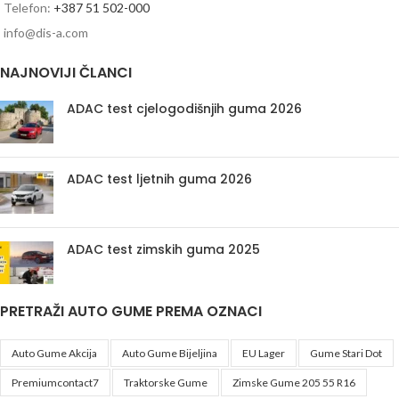
Telefon:
+387 51 502-000
info@dis-a.com
NAJNOVIJI ČLANCI
ADAC test cjelogodišnjih guma 2026
ADAC test ljetnih guma 2026
ADAC test zimskih guma 2025
PRETRAŽI AUTO GUME PREMA OZNACI
Auto Gume Akcija
Auto Gume Bijeljina
EU Lager
Gume Stari Dot
Premiumcontact7
Traktorske Gume
Zimske Gume 205 55 R16