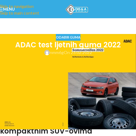
Skip to navigation
MENU
Skip to main content
ODABIR GUMA
ADAC test ljetnih guma 2022
nmm6g
On 23.02.2022
ADAC i partneri su uoči dolaska
toplijih dana za tradicionalni test
ljetnih guma izabrali 16 različitih
modela dimenzija 185/65 R15 88H
koje koriste mala gradska vozila, te
dodatnih 18 modela dimenzija
215/60 R16 99V koji stižu uglavnom s
kompaktnim SUV-ovima