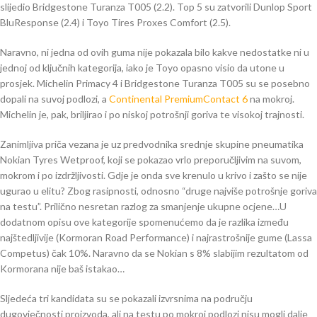
slijedio Bridgestone Turanza T005 (2.2). Top 5 su zatvorili Dunlop Sport
BluResponse (2.4) i Toyo Tires Proxes Comfort (2.5).
Naravno, ni jedna od ovih guma nije pokazala bilo kakve nedostatke ni u
jednoj od ključnih kategorija, iako je Toyo opasno visio da utone u
prosjek. Michelin Primacy 4 i Bridgestone Turanza T005 su se posebno
dopali na suvoj podlozi, a
Continental PremiumContact 6
na mokroj.
Michelin je, pak, briljirao i po niskoj potrošnji goriva te visokoj trajnosti.
Zanimljiva priča vezana je uz predvodnika srednje skupine pneumatika
Nokian Tyres Wetproof, koji se pokazao vrlo preporučljivim na suvom,
mokrom i po izdržljivosti. Gdje je onda sve krenulo u krivo i zašto se nije
ugurao u elitu? Zbog rasipnosti, odnosno “druge najviše potrošnje goriva
na testu”. Prilično nesretan razlog za smanjenje ukupne ocjene…U
dodatnom opisu ove kategorije spomenućemo da je razlika između
najštedljivije (Kormoran Road Performance) i najrastrošnije gume (Lassa
Competus) čak 10%. Naravno da se Nokian s 8% slabijim rezultatom od
Kormorana nije baš istakao…
Sljedeća tri kandidata su se pokazali izvrsnima na području
dugovječnosti proizvoda, ali na testu po mokroj podlozi nisu mogli dalje