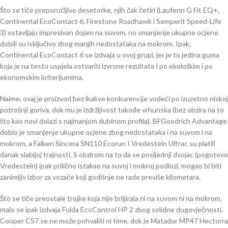
Što se tiče preporučljive desetorke, njih čak četiri (Laufenn G Fit EQ+,
Continental EcoContact 6, Firestone Roadhawk i Semperit Speed-Life
3) ostavljaju impresivan dojam na suvom, no smanjenje ukupne ocjene
dobili su isključivo zbog manjih nedostataka na mokrom. Ipak,
Continental EcoContact 6 se izdvaja u ovoj grupi, jer je to jedina guma
koja je na testu uspjela ostvariti izvrsne rezultate i po ekološkim i po
ekonomskim kriterijumima.
Naime, ovaj je proizvod bez ikakve konkurencije vodeći po izuzetno niskoj
potrošnji goriva, dok mu je izdržljivost takođe vrhunska (bez obzira na to
što kao novi dolazi s najmanjom dubinom profila). BFGoodrich Advantage
dobio je smanjenje ukupne ocjene zbog nedostataka i na suvom i na
mokrom, a Falken Sincera SN110 Ecorun I Vredestein Ultrac su platili
danak slabijoj trajnosti. S obzirom na to da se posljednji dvojac (pogotovo
Vredestein) ipak prilično istakao na suvoj i mokroj podlozi, mogao bi biti
zanimljiv izbor za vozače koji godišnje ne rade previše kilometara.
Što se tiče preostale trojke koja nije briljirala ni na suvom ni na mokrom,
malo se ipak izdvaja Fulda EcoControl HP 2 zbog solidne dugovječnosti.
Cooper CS7 se ne može pohvaliti ni time, dok je Matador MP47 Hectorra