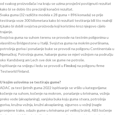
od svakog proizvođača i na kraju se uzima prosječni postignuti rezultat
kako bi se dobio što precizniji konačni rezultat.
Svaka guma (32 različite modela x 28 guma = 896 komada) se prije
testiranja voze 300 kilometara kako bi rezultati testiranja bili što realniji
tj.kako bi dobili svojstva proizvoda koji koristimo kroz njegovo cijelo
trajanje.
Svojstva guma na suhom terenu se provode na testnim poligonima u
vlasništvu Bridgestone u Italiji. Svojstva guma na mokrim površinama,
potrošnja goriva i ponašanje buke se provodi na poligonu Continentala u
Njemačkoj. Potrošnja gume, habanje guma se mjeri vožnjom na području
oko Kandsberg am Lech sve dok se gume ne potroše.
Ispitivanje na snijegu i ledu se provodi u
Finskoj
na poligonu firme
Testworld Finland.
U kojim uslovima se testiraju gume?
ADAC za test ljetnih guma 2022 ispitivanje se vršilo u kategorijama:
kočenje na suhom, kočenje na mokrom, ponašanje u krivinama, vožnja
preko vode (akvaplaning), vanjska buka koju guma stvara, potrošnja
goriva, kružna vožnja, kružni akvaplaning, sigurnos u vožnji (nagle
promjene trake, odaziv gume u krivinama pri velikoj brzini), ABS kočenje