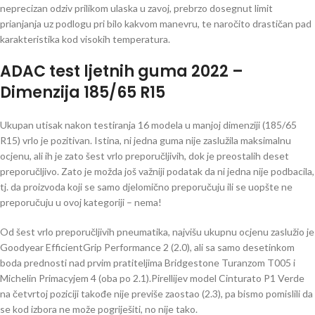
neprecizan odziv prilikom ulaska u zavoj, prebrzo dosegnut limit
prianjanja uz podlogu pri bilo kakvom manevru, te naročito drastičan pad
karakteristika kod visokih temperatura.
ADAC test ljetnih guma 2022 –
Dimenzija 185/65 R15
Ukupan utisak nakon testiranja 16 modela u manjoj dimenziji (185/65
R15) vrlo je pozitivan. Istina, ni jedna guma nije zaslužila maksimalnu
ocjenu, ali ih je zato šest vrlo preporučljivih, dok je preostalih deset
preporučljivo. Zato je možda još važniji podatak da ni jedna nije podbacila,
tj. da proizvoda koji se samo djelomično preporučuju ili se uopšte ne
preporučuju u ovoj kategoriji – nema!
Od šest vrlo preporučljivih pneumatika, najvišu ukupnu ocjenu zaslužio je
Goodyear EfficientGrip Performance 2 (2.0), ali sa samo desetinkom
boda prednosti nad prvim pratiteljima Bridgestone Turanzom T005 i
Michelin Primacyjem 4 (oba po 2.1).Pirellijev model Cinturato P1 Verde
na četvrtoj poziciji takođe nije previše zaostao (2.3), pa bismo pomislili da
se kod izbora ne može pogriješiti, no nije tako.