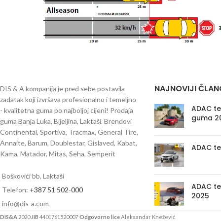
NAJNOVIJI ČLAN
DIS & A kompanija je pred sebe postavila
zadatak koji izvršava profesionalno i temeljno
ADAC tes
- kvalitetna guma po najboljoj cijeni! Prodaja
guma 2
guma Banja Luka, Bijeljina, Laktaši. Brendovi
Continental, Sportiva, Tracmax, General Tire,
Annaite, Barum, Doublestar, Gislaved, Kabat,
ADAC te
Kama, Matador, Mitas, Seha, Semperit
Boškovići bb, Laktaši
ADAC te
Telefon:
+387 51 502-000
2025
info@dis-a.com
DIS&A
2020
JIB
4401761520007
Odgovorno lice
Aleksandar Knežević