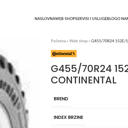
NASLOVNA
WEB SHOP
SERVISI I USLUGE
BLOG
O NA
Početna
»
Web shop
»
G455/70R24 152E/
G455/70R24 152
CONTINENTAL
BREND
INDEX BRZINE