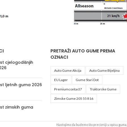
CI
PRETRAŽI AUTO GUME PREMA
OZNACI
t cjelogodišnjih
026
Auto Gume Akcija
Auto Gume Bijeljina
EU Lager
Gume Stari Dot
st ljetnih guma 2026
Premiumcontact7
Traktorske Gume
Zimske Gume 205 55 R16
st zimskih guma
Nastojimo da budemo što precizniji u opisu guma, 