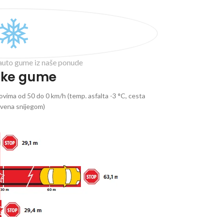
auto gume iz naše ponude
ske gume
vima od 50 do 0 km/h (temp. asfalta -3 °C, cesta
ivena snijegom)