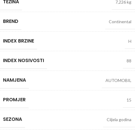
TEŽINA
7,226 kg
BREND
Continental
INDEX BRZINE
H
INDEX NOSIVOSTI
88
NAMJENA
AUTOMOBIL
PROMJER
15
SEZONA
Ciijela godina