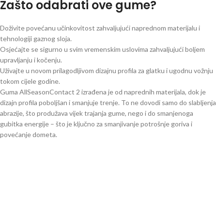
Zašto odabrati ove gume?
Doživite povećanu učinkovitost zahvaljujući naprednom materijalu i
tehnologiji gaznog sloja.
Osjećajte se sigurno u svim vremenskim uslovima zahvaljujući boljem
upravljanju i kočenju.
Uživajte u novom prilagodljivom dizajnu profila za glatku i ugodnu vožnju
tokom cijele godine.
Guma AllSeasonContact 2 izrađena je od naprednih materijala, dok je
dizajn profila poboljšan i smanjuje trenje. To ne dovodi samo do slabljenja
abrazije, što produžava vijek trajanja gume, nego i do smanjenoga
gubitka energije – što je ključno za smanjivanje potrošnje goriva i
povećanje dometa.