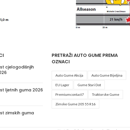
CI
PRETRAŽI AUTO GUME PREMA
OZNACI
t cjelogodišnjih
026
Auto Gume Akcija
Auto Gume Bijeljina
EU Lager
Gume Stari Dot
st ljetnih guma 2026
Premiumcontact7
Traktorske Gume
Zimske Gume 205 55 R16
st zimskih guma