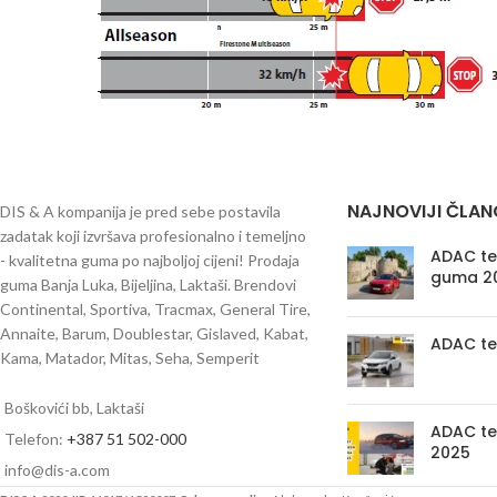
NAJNOVIJI ČLAN
DIS & A kompanija je pred sebe postavila
zadatak koji izvršava profesionalno i temeljno
ADAC tes
- kvalitetna guma po najboljoj cijeni! Prodaja
guma 2
guma Banja Luka, Bijeljina, Laktaši. Brendovi
Continental, Sportiva, Tracmax, General Tire,
Annaite, Barum, Doublestar, Gislaved, Kabat,
ADAC te
Kama, Matador, Mitas, Seha, Semperit
Boškovići bb, Laktaši
ADAC te
Telefon:
+387 51 502-000
2025
info@dis-a.com