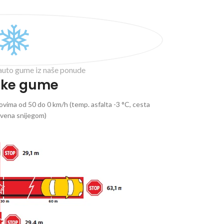
auto gume iz naše ponude
ske gume
vima od 50 do 0 km/h (temp. asfalta -3 °C, cesta
ivena snijegom)