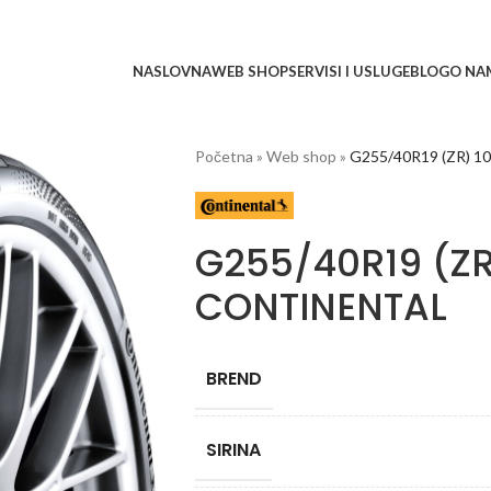
NASLOVNA
WEB SHOP
SERVISI I USLUGE
BLOG
O NA
Početna
»
Web shop
»
G255/40R19 (ZR) 1
G255/40R19 (ZR
CONTINENTAL
BREND
SIRINA