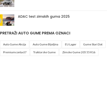
ADAC test zimskih guma 2025
PRETRAŽI AUTO GUME PREMA OZNACI
Auto Gume Akcija
Auto Gume Bijeljina
EU Lager
Gume Stari Dot
Premiumcontact7
Traktorske Gume
Zimske Gume 205 55 R16
Korisni linkovi
Politika privatnosti i uslovi korištenja