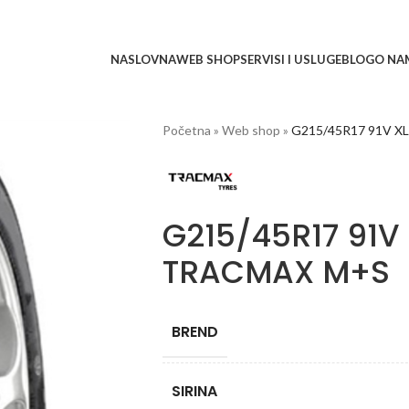
NASLOVNA
WEB SHOP
SERVISI I USLUGE
BLOG
O NA
Početna
»
Web shop
»
G215/45R17 91V XL
G215/45R17 91V 
TRACMAX M+S
BREND
SIRINA