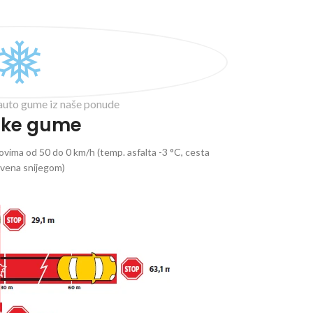
auto gume iz naše ponude
ske gume
vima od 50 do 0 km/h (temp. asfalta -3 °C, cesta
ivena snijegom)