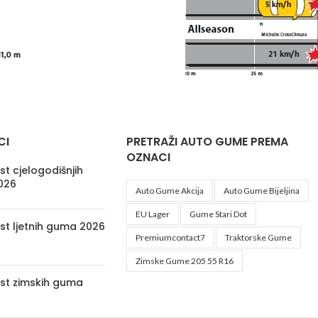
CI
PRETRAŽI AUTO GUME PREMA
OZNACI
t cjelogodišnjih
026
Auto Gume Akcija
Auto Gume Bijeljina
EU Lager
Gume Stari Dot
st ljetnih guma 2026
Premiumcontact7
Traktorske Gume
Zimske Gume 205 55 R16
st zimskih guma