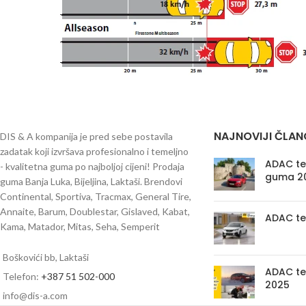
NAJNOVIJI ČLAN
DIS & A kompanija je pred sebe postavila
zadatak koji izvršava profesionalno i temeljno
ADAC tes
- kvalitetna guma po najboljoj cijeni! Prodaja
guma 2
guma Banja Luka, Bijeljina, Laktaši. Brendovi
Continental, Sportiva, Tracmax, General Tire,
Annaite, Barum, Doublestar, Gislaved, Kabat,
ADAC te
Kama, Matador, Mitas, Seha, Semperit
Boškovići bb, Laktaši
ADAC te
Telefon:
+387 51 502-000
2025
info@dis-a.com