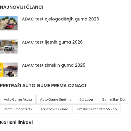
NAJNOVIJI ČLANCI
ADAC test cjelogodišnjih guma 2026
ADAC test ljetnih guma 2026
ADAC test zimskih guma 2025
PRETRAŽI AUTO GUME PREMA OZNACI
Auto Gume Akcija
Auto Gume Bijeljina
EU Lager
Gume Stari Dot
Premiumcontact7
Traktorske Gume
Zimske Gume 205 55 R16
Korisni linkovi