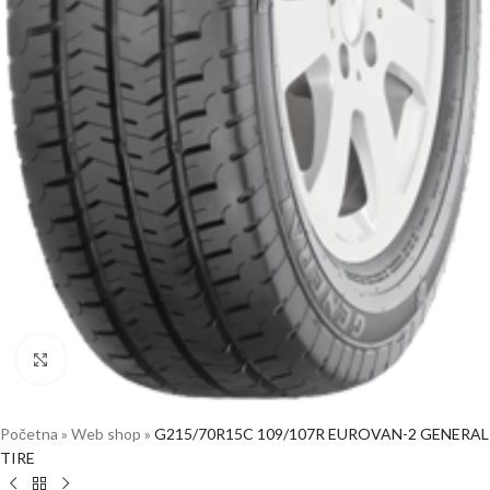
Click to enlarge
Početna
»
Web shop
»
G215/70R15C 109/107R EUROVAN-2 GENERAL
TIRE