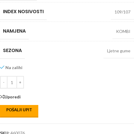
INDEX NOSIVOSTI
109/107
NAMJENA
KOMBI
SEZONA
Ljetne gume
Na zalihi
Uporedi
POŠALJI UPIT
SKU:
460076