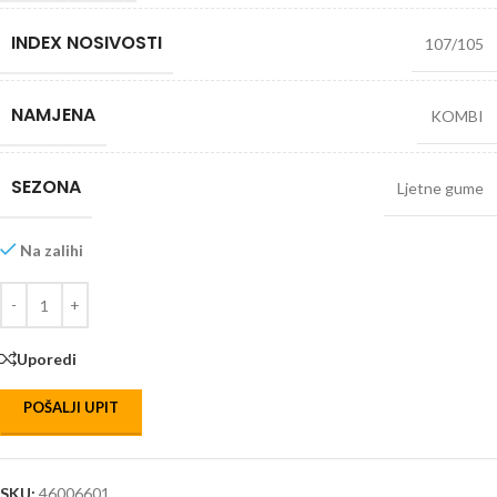
INDEX NOSIVOSTI
107/105
NAMJENA
KOMBI
SEZONA
Ljetne gume
Na zalihi
Uporedi
POŠALJI UPIT
SKU:
46006601