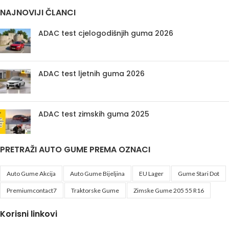
NAJNOVIJI ČLANCI
ADAC test cjelogodišnjih guma 2026
ADAC test ljetnih guma 2026
ADAC test zimskih guma 2025
PRETRAŽI AUTO GUME PREMA OZNACI
Auto Gume Akcija
Auto Gume Bijeljina
EU Lager
Gume Stari Dot
Premiumcontact7
Traktorske Gume
Zimske Gume 205 55 R16
Korisni linkovi