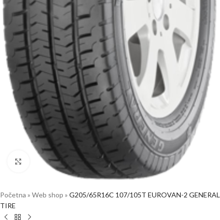
Click to enlarge
Početna
»
Web shop
»
G205/65R16C 107/105T EUROVAN-2 GENERAL
TIRE