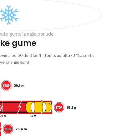
auto gume iz naše ponude
ske gume
vima od 50 do 0 km/h (temp. asfalta -3 °C, cesta
ivena snijegom)