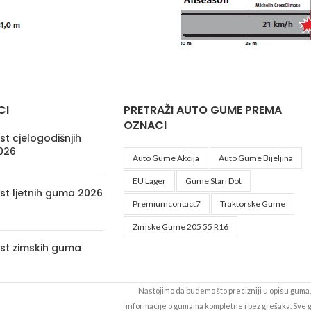
CI
PRETRAŽI AUTO GUME PREMA
OZNACI
t cjelogodišnjih
026
Auto Gume Akcija
Auto Gume Bijeljina
EU Lager
Gume Stari Dot
st ljetnih guma 2026
Premiumcontact7
Traktorske Gume
Zimske Gume 205 55 R16
st zimskih guma
Nastojimo da budemo što precizniji u opisu guma, 
informacije o gumama kompletne i bez grešaka. Sve