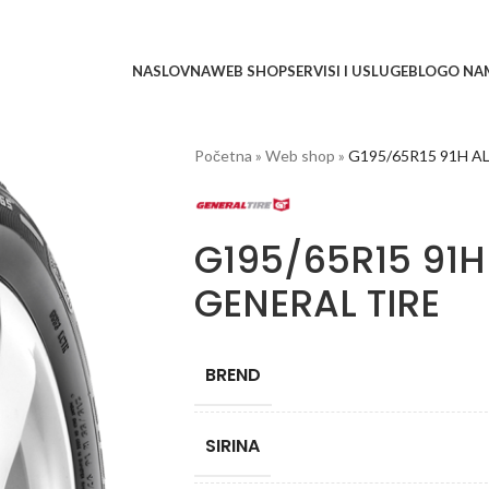
NASLOVNA
WEB SHOP
SERVISI I USLUGE
BLOG
O NA
Početna
»
Web shop
»
G195/65R15 91H A
G195/65R15 91H
GENERAL TIRE
BREND
SIRINA