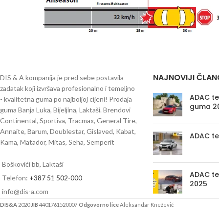
NAJNOVIJI ČLAN
DIS & A kompanija je pred sebe postavila
zadatak koji izvršava profesionalno i temeljno
ADAC tes
- kvalitetna guma po najboljoj cijeni! Prodaja
guma 2
guma Banja Luka, Bijeljina, Laktaši. Brendovi
Continental, Sportiva, Tracmax, General Tire,
Annaite, Barum, Doublestar, Gislaved, Kabat,
ADAC te
Kama, Matador, Mitas, Seha, Semperit
Boškovići bb, Laktaši
ADAC te
Telefon:
+387 51 502-000
2025
info@dis-a.com
DIS&A
2020
JIB
4401761520007
Odgovorno lice
Aleksandar Knežević