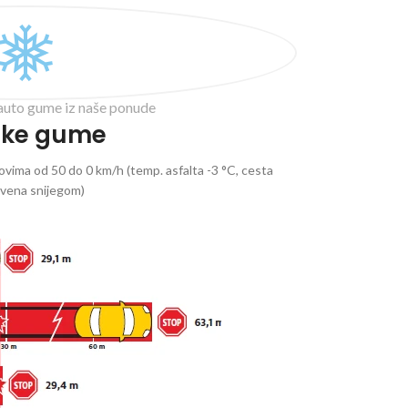
auto gume iz naše ponude
ske gume
vima od 50 do 0 km/h (temp. asfalta -3 °C, cesta
ivena snijegom)