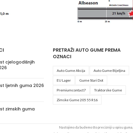
CI
PRETRAŽI AUTO GUME PREMA
OZNACI
t cjelogodišnjih
026
Auto Gume Akcija
Auto Gume Bijeljina
EU Lager
Gume Stari Dot
st ljetnih guma 2026
Premiumcontact7
Traktorske Gume
Zimske Gume 205 55 R16
st zimskih guma
Nastojimo da budemo što precizniji u opisu guma, 