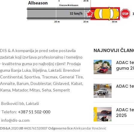
NAJNOVIJI ČLAN
DIS & A kompanija je pred sebe postavila
zadatak koji izvršava profesionalno i temeljno
ADAC tes
- kvalitetna guma po najboljoj cijeni! Prodaja
guma 2
guma Banja Luka, Bijeljina, Laktaši. Brendovi
Continental, Sportiva, Tracmax, General Tire,
Annaite, Barum, Doublestar, Gislaved, Kabat,
ADAC te
Kama, Matador, Mitas, Seha, Semperit
Boškovići bb, Laktaši
ADAC te
Telefon:
+387 51 502-000
2025
info@dis-a.com
DIS&A
2020
JIB
4401761520007
Odgovorno lice
Aleksandar Knežević