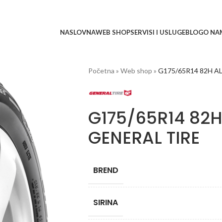
NASLOVNA
WEB SHOP
SERVISI I USLUGE
BLOG
O NA
Početna
»
Web shop
»
G175/65R14 82H A
G175/65R14 82H
GENERAL TIRE
BREND
SIRINA