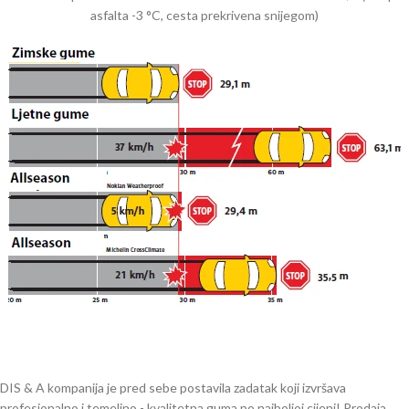
asfalta -3 °C, cesta prekrivena snijegom)
DIS & A kompanija je pred sebe postavila zadatak koji izvršava
profesionalno i temeljno - kvalitetna guma po najboljoj cijeni! Prodaja