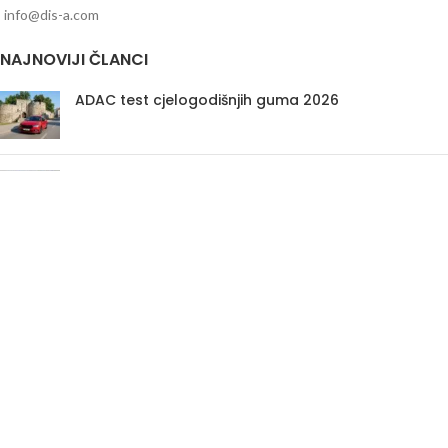
info@dis-a.com
NAJNOVIJI ČLANCI
ADAC test cjelogodišnjih guma 2026
ADAC test ljetnih guma 2026
ADAC test zimskih guma 2025
PRETRAŽI AUTO GUME PREMA OZNACI
Auto Gume Akcija
Auto Gume Bijeljina
EU Lager
Gume Stari Dot
Premiumcontact7
Traktorske Gume
Zimske Gume 205 55 R16