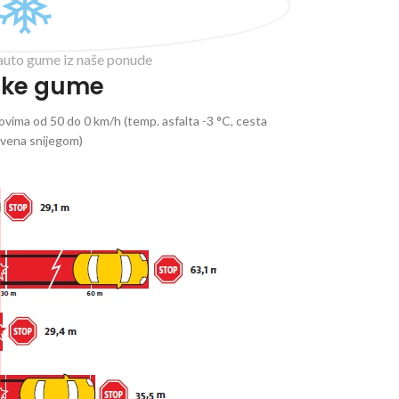
auto gume iz naše ponude
ske gume
vima od 50 do 0 km/h (temp. asfalta -3 °C, cesta
ivena snijegom)