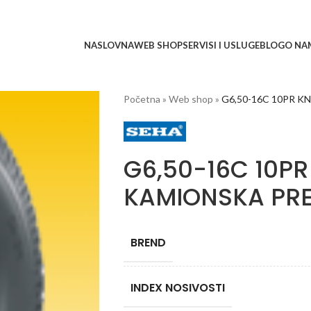
NASLOVNA
WEB SHOP
SERVISI I USLUGE
BLOG
O NA
Početna
»
Web shop
»
G6,50-16C 10PR 
G6,50-16C 10P
KAMIONSKA PR
BREND
INDEX NOSIVOSTI