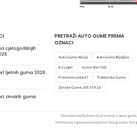
CI
PRETRAŽI AUTO GUME PREMA
OZNACI
t cjelogodišnjih
026
Auto Gume Akcija
Auto Gume Bijeljina
EU Lager
Gume Stari Dot
st ljetnih guma 2026
Premiumcontact7
Traktorske Gume
Zimske Gume 205 55 R16
st zimskih guma
Nastojimo da budemo što precizniji u opisu guma, 
informacije o gumama kompletne i bez grešaka. Sve
da su dostupne u svakom trenutku. Raspoloživost ro