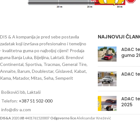
NAJNOVIJI ČLAN
DIS & A kompanija je pred sebe postavila
zadatak koji izvršava profesionalno i temeljno
ADAC tes
- kvalitetna guma po najboljoj cijeni! Prodaja
guma 2
guma Banja Luka, Bijeljina, Laktaši. Brendovi
Continental, Sportiva, Tracmax, General Tire,
Annaite, Barum, Doublestar, Gislaved, Kabat,
ADAC te
Kama, Matador, Mitas, Seha, Semperit
Boškovići bb, Laktaši
ADAC te
Telefon:
+387 51 502-000
2025
info@dis-a.com
DIS&A
2020
JIB
4401761520007
Odgovorno lice
Aleksandar Knežević