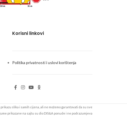
Korisni linkovi
Politika privatnosti i uslovi korištenja
prikazu slika i samih cijena, ali ne možemo garantovati da su sve
 gume prikazane na sajtu su dio DIS&A ponude i ne podrazumjeva
be i cijene možete provjeriti pozivom na 051/502-000 ili u nekom
od naših servisa