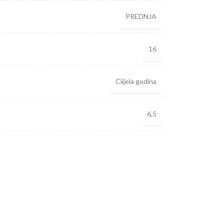
PREDNJA
16
Ciijela godina
6,5