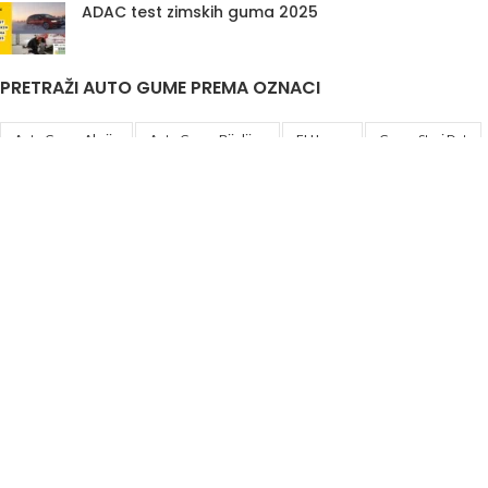
ADAC test zimskih guma 2025
PRETRAŽI AUTO GUME PREMA OZNACI
Auto Gume Akcija
Auto Gume Bijeljina
EU Lager
Gume Stari Dot
Premiumcontact7
Traktorske Gume
Zimske Gume 205 55 R16
Korisni linkovi
Politika privatnosti i uslovi korištenja
DIS&A
2020
JIB
4401761520007
Odgovorno lice
Aleksandar Knežević