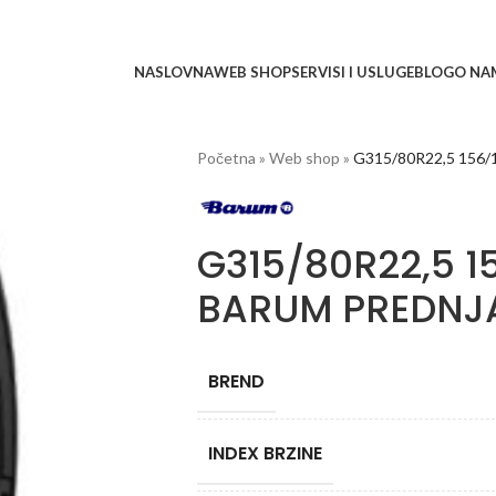
NASLOVNA
WEB SHOP
SERVISI I USLUGE
BLOG
O NA
Početna
»
Web shop
»
G315/80R22,5 156/
G315/80R22,5 15
BARUM PREDNJ
BREND
INDEX BRZINE