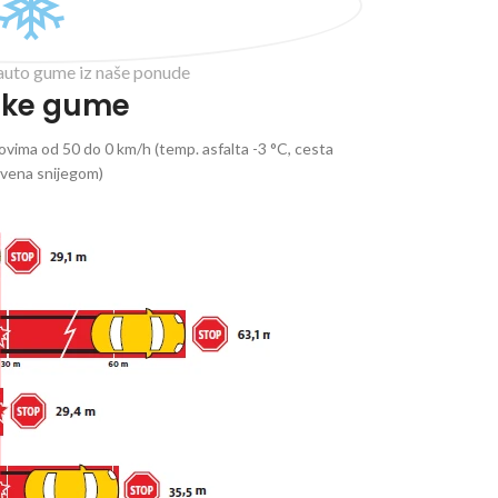
auto gume iz naše ponude
ske gume
vima od 50 do 0 km/h (temp. asfalta -3 °C, cesta
ivena snijegom)