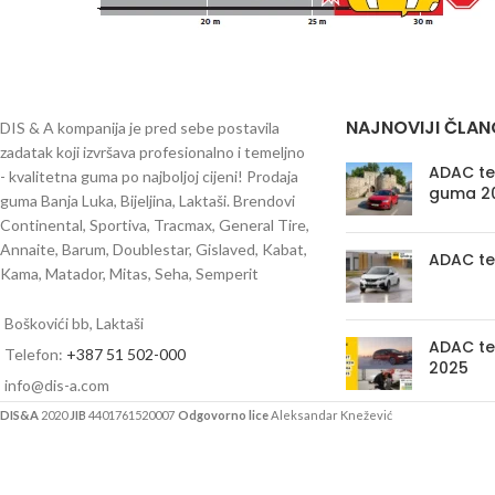
NAJNOVIJI ČLAN
DIS & A kompanija je pred sebe postavila
zadatak koji izvršava profesionalno i temeljno
ADAC tes
- kvalitetna guma po najboljoj cijeni! Prodaja
guma 2
guma Banja Luka, Bijeljina, Laktaši. Brendovi
Continental, Sportiva, Tracmax, General Tire,
Annaite, Barum, Doublestar, Gislaved, Kabat,
ADAC te
Kama, Matador, Mitas, Seha, Semperit
Boškovići bb, Laktaši
ADAC te
Telefon:
+387 51 502-000
2025
info@dis-a.com
DIS&A
2020
JIB
4401761520007
Odgovorno lice
Aleksandar Knežević