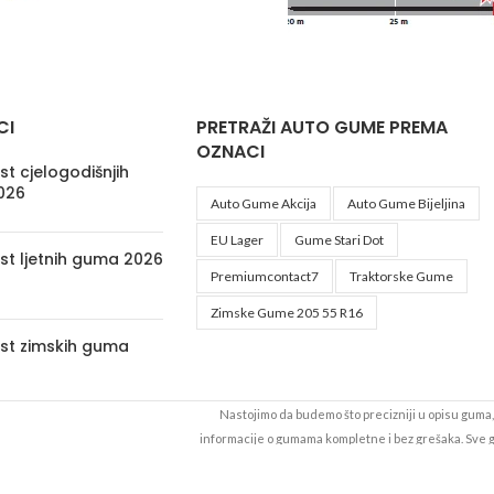
CI
PRETRAŽI AUTO GUME PREMA
OZNACI
t cjelogodišnjih
026
Auto Gume Akcija
Auto Gume Bijeljina
EU Lager
Gume Stari Dot
st ljetnih guma 2026
Premiumcontact7
Traktorske Gume
Zimske Gume 205 55 R16
st zimskih guma
Nastojimo da budemo što precizniji u opisu guma, 
informacije o gumama kompletne i bez grešaka. Sve
da su dostupne u svakom trenutku. Raspoloživost ro