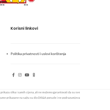
Korisni linkovi
Politika privatnosti i uslovi korištenja
prikazu slika i samih cijena, ali ne možemo garantovati da su sve
 gume prikazane na sajtu su dio DIS&A ponude i ne podrazumjeva
be i cijene možete provjeriti pozivom na 051/502-000 ili u nekom
od naših servisa