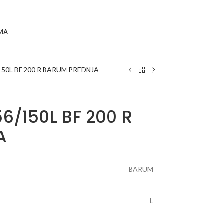
MA
150L BF 200 R BARUM PREDNJA
6/150L BF 200 R
A
BARUM
L