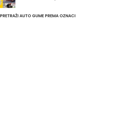
PRETRAŽI AUTO GUME PREMA OZNACI
Auto Gume Akcija
Auto Gume Bijeljina
EU Lager
Gume Stari Dot
Premiumcontact7
Traktorske Gume
Zimske Gume 205 55 R16
Korisni linkovi
Politika privatnosti i uslovi korištenja
DIS&A
2020
JIB
4401761520007
Odgovorno lice
Aleksandar Knežević
Nastojimo da budemo što precizniji u opisu guma, prikazu slika i samih cijena, ali ne