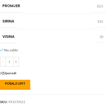
PROMJER
22,5
SIRINA
315
VISINA
70
Na zalihi
Uporedi
POŠALJI UPIT
SKU:
993370521