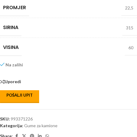
PROMJER
22,5
SIRINA
315
VISINA
60
Na zalihi
Uporedi
POŠALJI UPIT
SKU:
993371226
Kategorija:
Gume za kamione
Share: