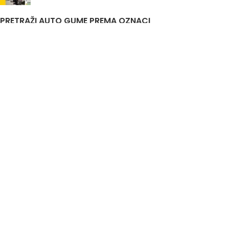
PRETRAŽI AUTO GUME PREMA OZNACI
Auto Gume Akcija
Auto Gume Bijeljina
EU Lager
Gume Stari Dot
Premiumcontact7
Traktorske Gume
Zimske Gume 205 55 R16
Korisni linkovi
Politika privatnosti i uslovi korištenja
DIS&A
2020
JIB
4401761520007
Odgovorno lice
Aleksandar Knežević
Nastojimo da budemo što precizniji u opisu guma, prikazu slika i samih cijena, ali ne