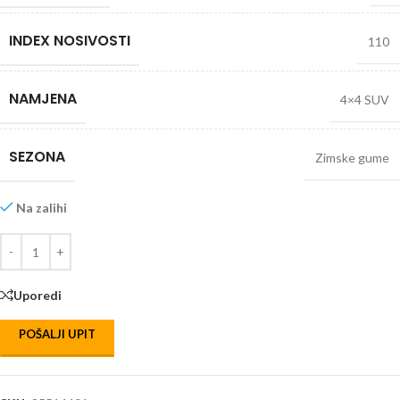
INDEX NOSIVOSTI
110
NAMJENA
4×4 SUV
SEZONA
Zimske gume
Na zalihi
Uporedi
POŠALJI UPIT