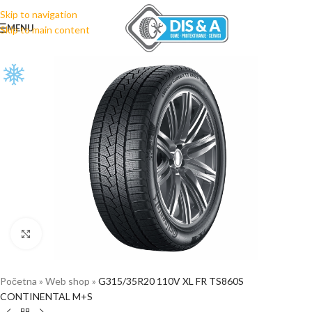
Skip to navigation
MENU
Skip to main content
Click to enlarge
Početna
»
Web shop
»
G315/35R20 110V XL FR TS860S
CONTINENTAL M+S