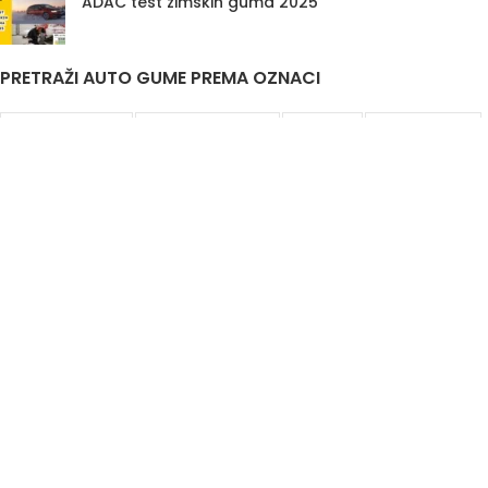
ADAC test zimskih guma 2025
PRETRAŽI AUTO GUME PREMA OZNACI
Auto Gume Akcija
Auto Gume Bijeljina
EU Lager
Gume Stari Dot
Premiumcontact7
Traktorske Gume
Zimske Gume 205 55 R16
Korisni linkovi
Politika privatnosti i uslovi korištenja
DIS&A
2020
JIB
4401761520007
Odgovorno lice
Aleksandar Knežević