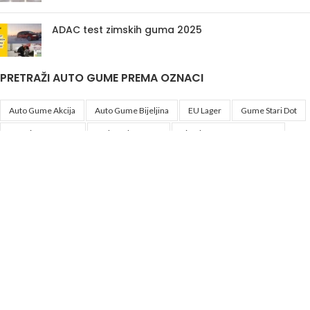
ADAC test zimskih guma 2025
PRETRAŽI AUTO GUME PREMA OZNACI
Auto Gume Akcija
Auto Gume Bijeljina
EU Lager
Gume Stari Dot
Premiumcontact7
Traktorske Gume
Zimske Gume 205 55 R16
Korisni linkovi
Politika privatnosti i uslovi korištenja