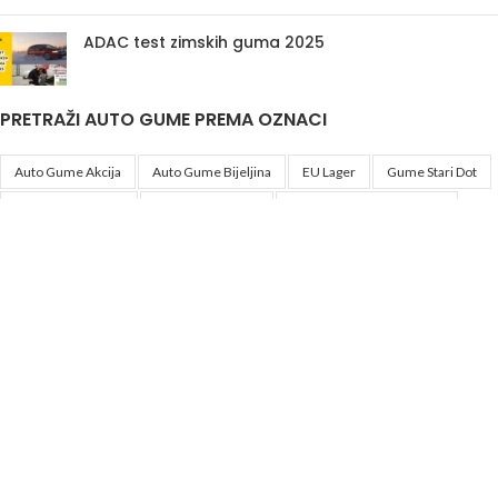
ADAC test zimskih guma 2025
PRETRAŽI AUTO GUME PREMA OZNACI
Auto Gume Akcija
Auto Gume Bijeljina
EU Lager
Gume Stari Dot
Premiumcontact7
Traktorske Gume
Zimske Gume 205 55 R16
Korisni linkovi
Politika privatnosti i uslovi korištenja