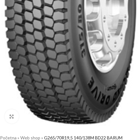
Click to enlarge
Početna
»
Web shop
»
G265/70R19,5 140/138M BD22 BARUM