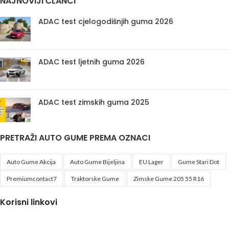
NAJNOVIJI ČLANCI
ADAC test cjelogodišnjih guma 2026
ADAC test ljetnih guma 2026
ADAC test zimskih guma 2025
PRETRAŽI AUTO GUME PREMA OZNACI
Auto Gume Akcija
Auto Gume Bijeljina
EU Lager
Gume Stari Dot
Premiumcontact7
Traktorske Gume
Zimske Gume 205 55 R16
Korisni linkovi