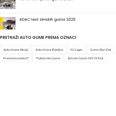
ADAC test zimskih guma 2025
PRETRAŽI AUTO GUME PREMA OZNACI
Auto Gume Akcija
Auto Gume Bijeljina
EU Lager
Gume Stari Dot
Premiumcontact7
Traktorske Gume
Zimske Gume 205 55 R16
Korisni linkovi
Politika privatnosti i uslovi korištenja