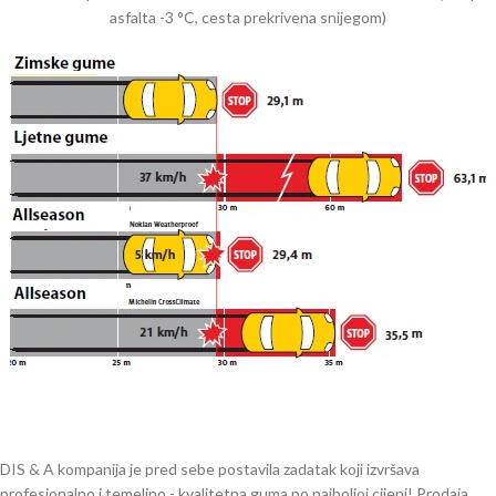
asfalta -3 °C, cesta prekrivena snijegom)
DIS & A kompanija je pred sebe postavila zadatak koji izvršava
profesionalno i temeljno - kvalitetna guma po najboljoj cijeni! Prodaja