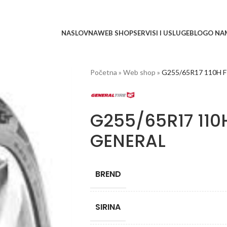
NASLOVNA
WEB SHOP
SERVISI I USLUGE
BLOG
O NA
Početna
»
Web shop
»
G255/65R17 110H 
G255/65R17 110
GENERAL
BREND
SIRINA