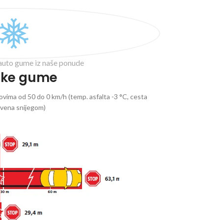
auto gume iz naše ponude
ske gume
vima od 50 do 0 km/h (temp. asfalta -3 °C, cesta
ivena snijegom)