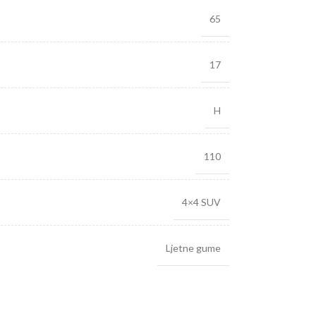
65
17
H
110
4×4 SUV
Ljetne gume