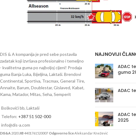
NAJNOVIJI ČLAN
DIS & A kompanija je pred sebe postavila
zadatak koji izvršava profesionalno i temeljno
ADAC tes
- kvalitetna guma po najboljoj cijeni! Prodaja
guma 2
guma Banja Luka, Bijeljina, Laktaši. Brendovi
Continental, Sportiva, Tracmax, General Tire,
Annaite, Barum, Doublestar, Gislaved, Kabat,
ADAC te
Kama, Matador, Mitas, Seha, Semperit
Boškovići bb, Laktaši
ADAC te
Telefon:
+387 51 502-000
2025
info@dis-a.com
DIS&A
2020
JIB
4401761520007
Odgovorno lice
Aleksandar Knežević