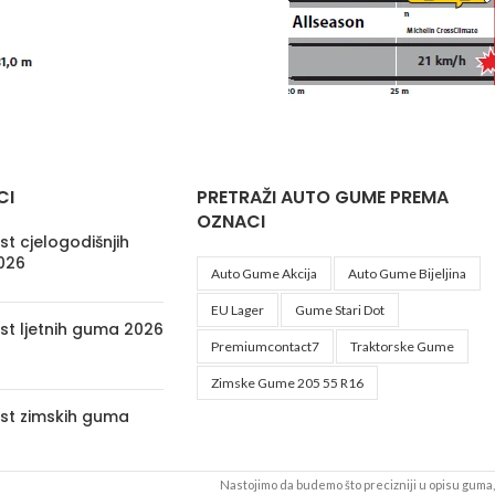
CI
PRETRAŽI AUTO GUME PREMA
OZNACI
t cjelogodišnjih
026
Auto Gume Akcija
Auto Gume Bijeljina
EU Lager
Gume Stari Dot
st ljetnih guma 2026
Premiumcontact7
Traktorske Gume
Zimske Gume 205 55 R16
st zimskih guma
Nastojimo da budemo što precizniji u opisu guma, 