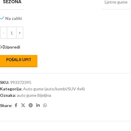
SEZONA
Ljetne gume
Na zalihi
Uporedi
POŠALJI UPIT
SKU:
993372395
Kategorija:
Auto gume (auto/kombi/SUV 4x4)
Oznaka:
auto gume Bijeljina
Share: