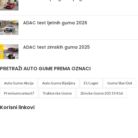
ADAC test ljetnih guma 2026
ADAC test zimskih guma 2025
PRETRAŽI AUTO GUME PREMA OZNACI
Auto Gume Akcija
Auto Gume Bijeljina
EU Lager
Gume Stari Dot
Premiumcontact7
Traktorske Gume
Zimske Gume 205 55 R16
Korisni linkovi