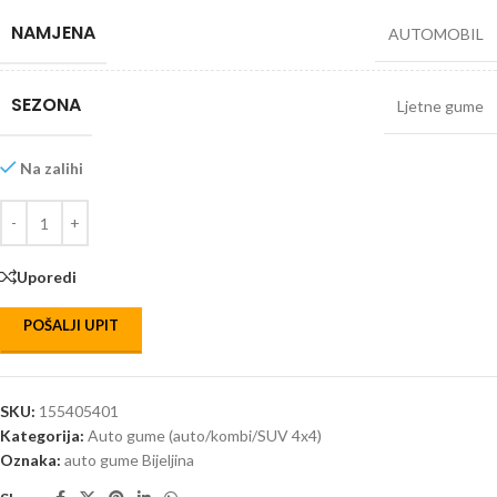
NAMJENA
AUTOMOBIL
SEZONA
Ljetne gume
Na zalihi
Uporedi
POŠALJI UPIT
SKU:
155405401
Kategorija:
Auto gume (auto/kombi/SUV 4x4)
Oznaka:
auto gume Bijeljina