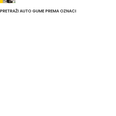
PRETRAŽI AUTO GUME PREMA OZNACI
Auto Gume Akcija
Auto Gume Bijeljina
EU Lager
Gume Stari Dot
Premiumcontact7
Traktorske Gume
Zimske Gume 205 55 R16
Korisni linkovi
Politika privatnosti i uslovi korištenja
DIS&A
2020
JIB
4401761520007
Odgovorno lice
Aleksandar Knežević
Nastojimo da budemo što precizniji u opisu guma, prikazu slika i samih cijena, ali ne