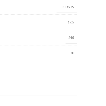
PREDNJA
17,5
245
70