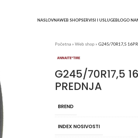
NASLOVNA
WEB SHOP
SERVISI I USLUGE
BLOG
O NA
Početna
»
Web shop
»
G245/70R17,5 16P
G245/70R17,5 1
PREDNJA
BREND
INDEX NOSIVOSTI