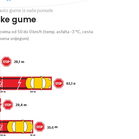
auto gume iz naše ponude
ske gume
vima od 50 do 0 km/h (temp. asfalta -3 °C, cesta
ivena snijegom)