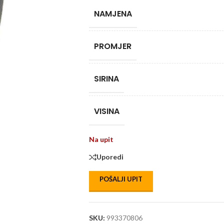
NAMJENA
PROMJER
SIRINA
VISINA
Na upit
Uporedi
POŠALJI UPIT
SKU:
993370806