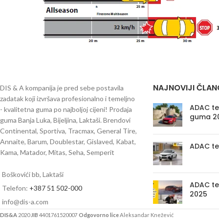
NAJNOVIJI ČLAN
DIS & A kompanija je pred sebe postavila
zadatak koji izvršava profesionalno i temeljno
ADAC tes
- kvalitetna guma po najboljoj cijeni! Prodaja
guma 2
guma Banja Luka, Bijeljina, Laktaši. Brendovi
Continental, Sportiva, Tracmax, General Tire,
Annaite, Barum, Doublestar, Gislaved, Kabat,
ADAC te
Kama, Matador, Mitas, Seha, Semperit
Boškovići bb, Laktaši
ADAC te
Telefon:
+387 51 502-000
2025
info@dis-a.com
DIS&A
2020
JIB
4401761520007
Odgovorno lice
Aleksandar Knežević