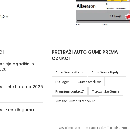
CI
PRETRAŽI AUTO GUME PREMA
OZNACI
t cjelogodišnjih
026
Auto Gume Akcija
Auto Gume Bijeljina
EU Lager
Gume Stari Dot
st ljetnih guma 2026
Premiumcontact7
Traktorske Gume
Zimske Gume 205 55 R16
st zimskih guma
Nastojimo da budemo što precizniji u opisu guma, 