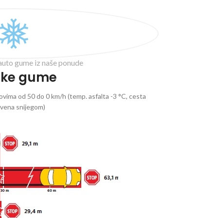
auto gume iz naše ponude
ske gume
vima od 50 do 0 km/h (temp. asfalta -3 °C, cesta
ivena snijegom)