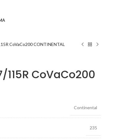
MA
115R CoVaCo200 CONTINENTAL
7/115R CoVaCo200
Continental
235