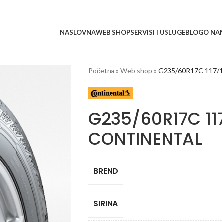
NASLOVNA
WEB SHOP
SERVISI I USLUGE
BLOG
O NA
Početna
»
Web shop
»
G235/60R17C 117/
G235/60R17C 11
CONTINENTAL
BREND
SIRINA