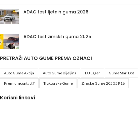
ADAC test ljetnih guma 2026
ADAC test zimskih guma 2025
PRETRAŽI AUTO GUME PREMA OZNACI
Auto Gume Akcija
Auto Gume Bijeljina
EU Lager
Gume Stari Dot
Premiumcontact7
Traktorske Gume
Zimske Gume 205 55 R16
Korisni linkovi
Politika privatnosti i uslovi korištenja