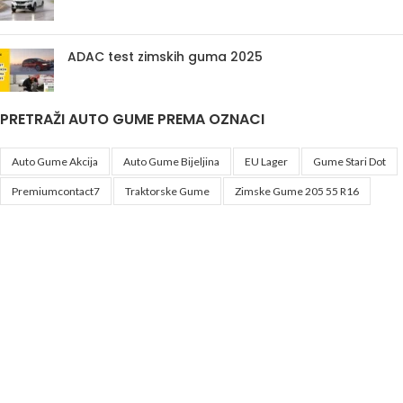
ADAC test zimskih guma 2025
PRETRAŽI AUTO GUME PREMA OZNACI
Auto Gume Akcija
Auto Gume Bijeljina
EU Lager
Gume Stari Dot
Premiumcontact7
Traktorske Gume
Zimske Gume 205 55 R16
Korisni linkovi
Politika privatnosti i uslovi korištenja