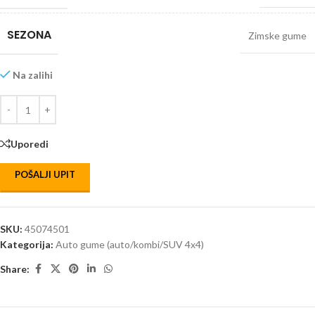
SEZONA
Zimske gume
Na zalihi
Uporedi
POŠALJI UPIT
SKU:
45074501
Kategorija:
Auto gume (auto/kombi/SUV 4x4)
Share: