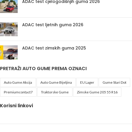
ADAC test cjelogodišnjih guma 2026
ADAC test ljetnih guma 2026
ADAC test zimskih guma 2025
PRETRAŽI AUTO GUME PREMA OZNACI
Auto Gume Akcija
Auto Gume Bijeljina
EU Lager
Gume Stari Dot
Premiumcontact7
Traktorske Gume
Zimske Gume 205 55 R16
Korisni linkovi