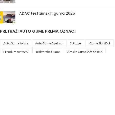
ADAC test zimskih guma 2025
PRETRAŽI AUTO GUME PREMA OZNACI
Auto Gume Akcija
Auto Gume Bijeljina
EU Lager
Gume Stari Dot
Premiumcontact7
Traktorske Gume
Zimske Gume 205 55 R16
Korisni linkovi
Politika privatnosti i uslovi korištenja