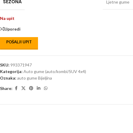
SEZONA
Ljetne gume
Na upit
Uporedi
POŠALJI UPIT
SKU:
993371947
Kategorija:
Auto gume (auto/kombi/SUV 4x4)
Oznaka:
auto gume Bijeljina
Share: