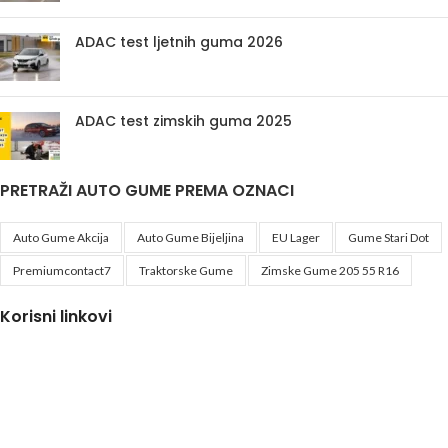
ADAC test ljetnih guma 2026
ADAC test zimskih guma 2025
PRETRAŽI AUTO GUME PREMA OZNACI
Auto Gume Akcija
Auto Gume Bijeljina
EU Lager
Gume Stari Dot
Premiumcontact7
Traktorske Gume
Zimske Gume 205 55 R16
Korisni linkovi
Politika privatnosti i uslovi korištenja