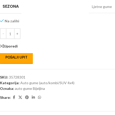
SEZONA
Ljetne gume
Na zalihi
Uporedi
POŠALJI UPIT
SKU:
35728301
Kategorija:
Auto gume (auto/kombi/SUV 4x4)
Oznaka:
auto gume Bijeljina
Share: