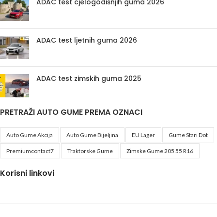
ADAC test cjelogodišnjih guma 2026
ADAC test ljetnih guma 2026
ADAC test zimskih guma 2025
PRETRAŽI AUTO GUME PREMA OZNACI
Auto Gume Akcija
Auto Gume Bijeljina
EU Lager
Gume Stari Dot
Premiumcontact7
Traktorske Gume
Zimske Gume 205 55 R16
Korisni linkovi