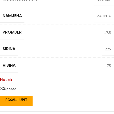
NAMJENA
ZADNJA
PROMJER
17,5
SIRINA
225
VISINA
75
Na upit
Uporedi
POŠALJI UPIT