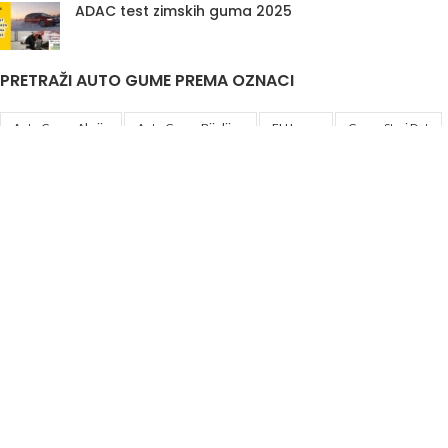
ADAC test zimskih guma 2025
PRETRAŽI AUTO GUME PREMA OZNACI
Auto Gume Akcija
Auto Gume Bijeljina
EU Lager
Gume Stari Dot
Premiumcontact7
Traktorske Gume
Zimske Gume 205 55 R16
Korisni linkovi
Politika privatnosti i uslovi korištenja
DIS&A
2020
JIB
4401761520007
Odgovorno lice
Aleksandar Knežević