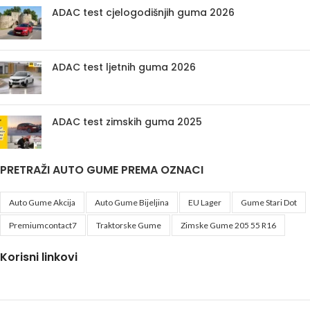
ADAC test cjelogodišnjih guma 2026
ADAC test ljetnih guma 2026
ADAC test zimskih guma 2025
PRETRAŽI AUTO GUME PREMA OZNACI
Auto Gume Akcija
Auto Gume Bijeljina
EU Lager
Gume Stari Dot
Premiumcontact7
Traktorske Gume
Zimske Gume 205 55 R16
Korisni linkovi