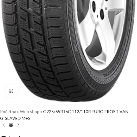
Click to enlarge
Početna
»
Web shop
»
G225/65R16C 112/110R EURO FROST VAN
GISLAVED M+S