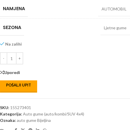
NAMJENA
AUTOMOBIL
SEZONA
Ljetne gume
Na zalihi
Uporedi
POŠALJI UPIT
SKU:
155273401
Kategorija:
Auto gume (auto/kombi/SUV 4x4)
Oznaka:
auto gume Bijeljina