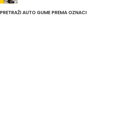
PRETRAŽI AUTO GUME PREMA OZNACI
Auto Gume Akcija
Auto Gume Bijeljina
EU Lager
Gume Stari Dot
Premiumcontact7
Traktorske Gume
Zimske Gume 205 55 R16
Korisni linkovi
Politika privatnosti i uslovi korištenja
DIS&A
2020
JIB
4401761520007
Odgovorno lice
Aleksandar Knežević
Nastojimo da budemo što precizniji u opisu guma, prikazu slika i samih cijena, ali ne