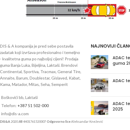
NAJNOVIJI ČLAN
DIS & A kompanija je pred sebe postavila
zadatak koji izvršava profesionalno i temeljno
ADAC tes
- kvalitetna guma po najboljoj cijeni! Prodaja
guma 2
guma Banja Luka, Bijeljina, Laktaši. Brendovi
Continental, Sportiva, Tracmax, General Tire,
Annaite, Barum, Doublestar, Gislaved, Kabat,
ADAC te
Kama, Matador, Mitas, Seha, Semperit
Boškovići bb, Laktaši
ADAC te
Telefon:
+387 51 502-000
2025
info@dis-a.com
DIS&A
2020
JIB
4401761520007
Odgovorno lice
Aleksandar Knežević