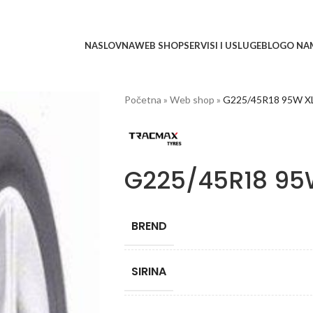
NASLOVNA
WEB SHOP
SERVISI I USLUGE
BLOG
O NA
Početna
»
Web shop
»
G225/45R18 95W X
G225/45R18 95
BREND
SIRINA