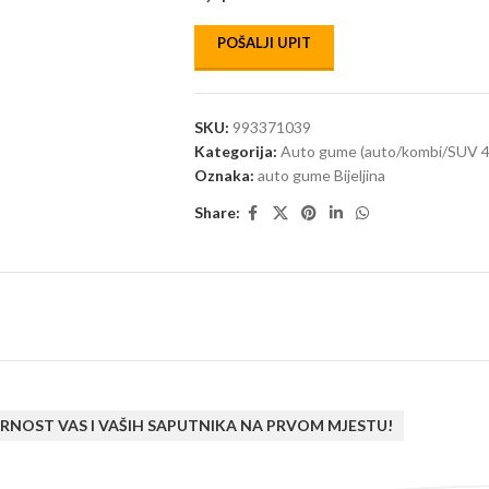
POŠALJI UPIT
SKU:
993371039
Kategorija:
Auto gume (auto/kombi/SUV 4
Oznaka:
auto gume Bijeljina
Share:
RNOST VAS I VAŠIH SAPUTNIKA NA PRVOM MJESTU!