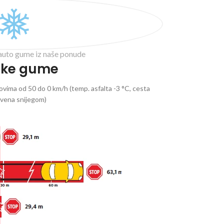
auto gume iz naše ponude
ske gume
vima od 50 do 0 km/h (temp. asfalta -3 °C, cesta
ivena snijegom)