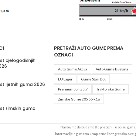
CI
PRETRAŽI AUTO GUME PREMA
OZNACI
t cjelogodišnjih
026
Auto Gume Akcija
Auto Gume Bijeljina
EU Lager
Gume Stari Dot
st ljetnih guma 2026
Premiumcontact7
Traktorske Gume
Zimske Gume 205 55 R16
st zimskih guma
Nastojimo da budemo što precizniji u opisu guma, 
informacije o gumama kompletne i bez grešaka. Sve