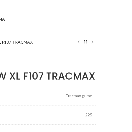
MA
L F107 TRACMAX
W XL F107 TRACMAX
Tracmax gume
225