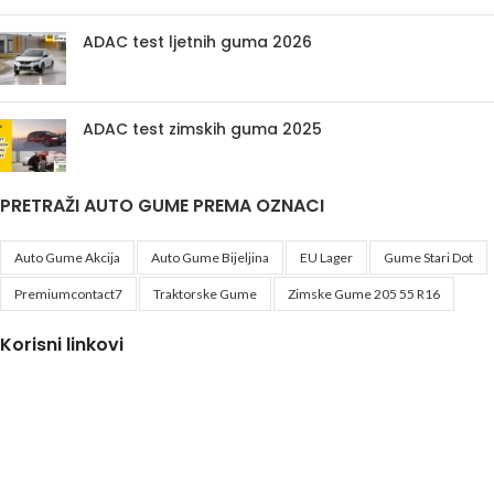
ADAC test ljetnih guma 2026
ADAC test zimskih guma 2025
PRETRAŽI AUTO GUME PREMA OZNACI
Auto Gume Akcija
Auto Gume Bijeljina
EU Lager
Gume Stari Dot
Premiumcontact7
Traktorske Gume
Zimske Gume 205 55 R16
Korisni linkovi
Politika privatnosti i uslovi korištenja