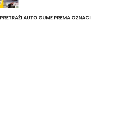
PRETRAŽI AUTO GUME PREMA OZNACI
Auto Gume Akcija
Auto Gume Bijeljina
EU Lager
Gume Stari Dot
Premiumcontact7
Traktorske Gume
Zimske Gume 205 55 R16
Korisni linkovi
Politika privatnosti i uslovi korištenja
DIS&A
2020
JIB
4401761520007
Odgovorno lice
Aleksandar Knežević
Nastojimo da budemo što precizniji u opisu guma, prikazu slika i samih cijena, ali ne