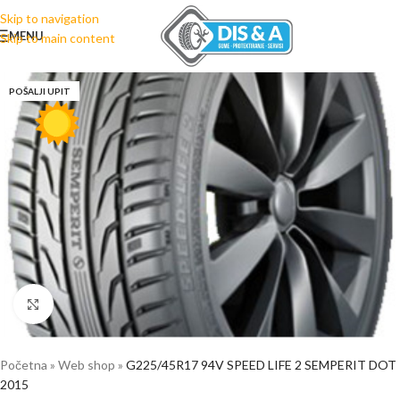
Skip to navigation
MENU
Skip to main content
POŠALJI UPIT
Click to enlarge
Početna
»
Web shop
»
G225/45R17 94V SPEED LIFE 2 SEMPERIT DOT
2015