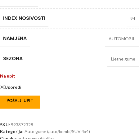
INDEX NOSIVOSTI
94
NAMJENA
AUTOMOBIL
SEZONA
Ljetne gume
Na upit
Uporedi
POŠALJI UPIT
SKU:
993372328
Kategorija:
Auto gume (auto/kombi/SUV 4x4)
Oznaka:
auto gume Bijeljina