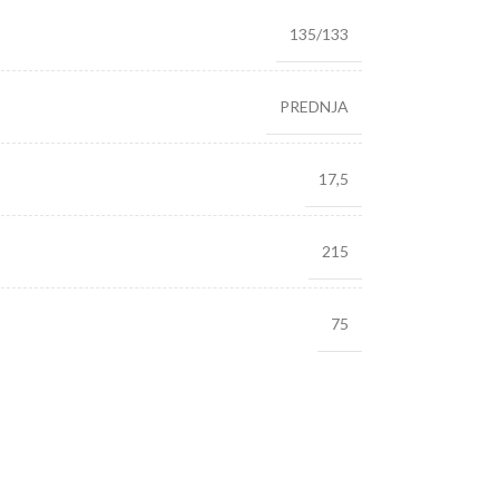
135/133
PREDNJA
17,5
215
75