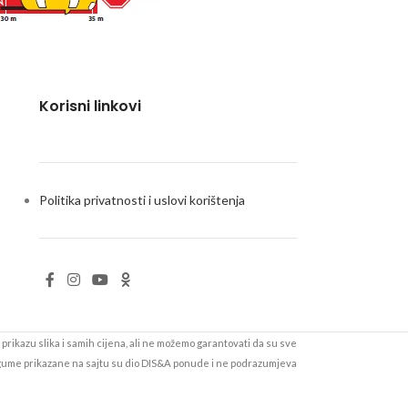
Korisni linkovi
Politika privatnosti i uslovi korištenja
prikazu slika i samih cijena, ali ne možemo garantovati da su sve
 gume prikazane na sajtu su dio DIS&A ponude i ne podrazumjeva
be i cijene možete provjeriti pozivom na 051/502-000 ili u nekom
od naših servisa