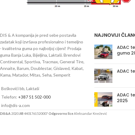
NAJNOVIJI ČLAN
DIS & A kompanija je pred sebe postavila
zadatak koji izvršava profesionalno i temeljno
ADAC tes
- kvalitetna guma po najboljoj cijeni! Prodaja
guma 2
guma Banja Luka, Bijeljina, Laktaši. Brendovi
Continental, Sportiva, Tracmax, General Tire,
Annaite, Barum, Doublestar, Gislaved, Kabat,
ADAC te
Kama, Matador, Mitas, Seha, Semperit
Boškovići bb, Laktaši
ADAC te
Telefon:
+387 51 502-000
2025
info@dis-a.com
DIS&A
2020
JIB
4401761520007
Odgovorno lice
Aleksandar Knežević