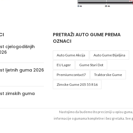
CI
PRETRAŽI AUTO GUME PREMA
OZNACI
t cjelogodišnjih
026
Auto Gume Akcija
Auto Gume Bijeljina
EU Lager
Gume Stari Dot
st ljetnih guma 2026
Premiumcontact7
Traktorske Gume
Zimske Gume 205 55 R16
st zimskih guma
Nastojimo da budemo što precizniji u opisu guma, 
informacije o gumama kompletne i bez grešaka. Sve
da su dostupne u svakom trenutku. Raspoloživost ro