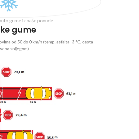
auto gume iz naše ponude
ske gume
vima od 50 do 0 km/h (temp. asfalta -3 °C, cesta
ivena snijegom)