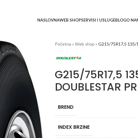
NASLOVNA
WEB SHOP
SERVISI I USLUGE
BLOG
O NA
Početna
»
Web shop
»
G215/75R17,5 135
G215/75R17,5 13
DOUBLESTAR P
BREND
INDEX BRZINE