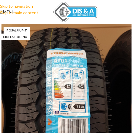
Skip to navigation
MENU
Skip to main content
POŠALJI UPIT
CIIJELA GODINA