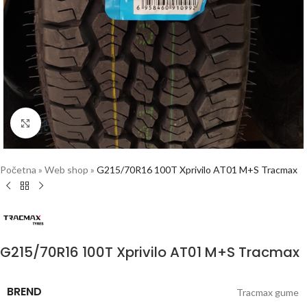
Click to enlarge
Početna
»
Web shop
»
G215/70R16 100T Xprivilo AT01 M+S Tracmax
G215/70R16 100T Xprivilo AT01 M+S Tracmax
BREND
Tracmax gume