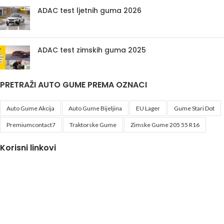
ADAC test ljetnih guma 2026
ADAC test zimskih guma 2025
PRETRAŽI AUTO GUME PREMA OZNACI
Auto Gume Akcija
Auto Gume Bijeljina
EU Lager
Gume Stari Dot
Premiumcontact7
Traktorske Gume
Zimske Gume 205 55 R16
Korisni linkovi
Politika privatnosti i uslovi korištenja