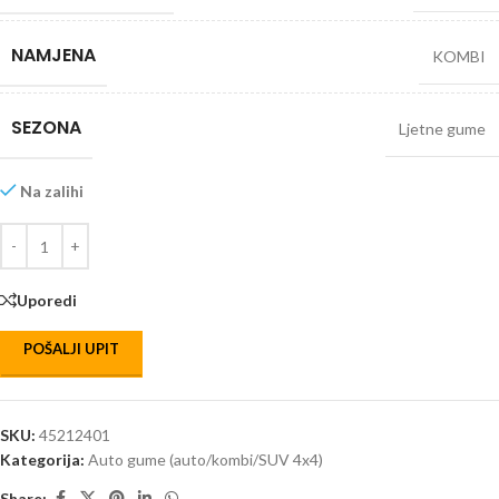
NAMJENA
KOMBI
SEZONA
Ljetne gume
Na zalihi
Uporedi
POŠALJI UPIT
SKU:
45212401
Kategorija:
Auto gume (auto/kombi/SUV 4x4)
Share: