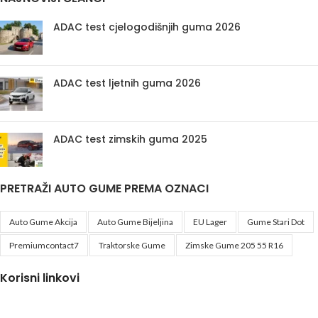
ADAC test cjelogodišnjih guma 2026
ADAC test ljetnih guma 2026
ADAC test zimskih guma 2025
PRETRAŽI AUTO GUME PREMA OZNACI
Auto Gume Akcija
Auto Gume Bijeljina
EU Lager
Gume Stari Dot
Premiumcontact7
Traktorske Gume
Zimske Gume 205 55 R16
Korisni linkovi