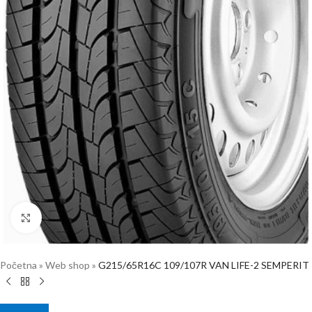
Click to enlarge
Početna
»
Web shop
»
G215/65R16C 109/107R VAN LIFE-2 SEMPERIT