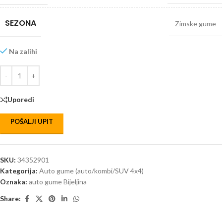
SEZONA
Zimske gume
Na zalihi
Uporedi
POŠALJI UPIT
SKU:
34352901
Kategorija:
Auto gume (auto/kombi/SUV 4x4)
Oznaka:
auto gume Bijeljina
Share: